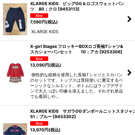
XLARGE KIDS ビッグOG＆ロゴスウェットパン
ツ 80；クロ
[
9453113
]
7,590
円
(税込)
XLARGE KIDS
X-girl Stages フロッキーBOXロゴ長袖Tシャツ&
スカショーパンセット 10；アカ
[
9253306
]
13,090
円
(税込)
個性的な総柄を使用した長袖Tシャツとスカパン
のセットです。トップスは普段使いに重宝するベ
ーシックなシルエット。ボトムにはラップデザイ
ンで大人っぽい印象を添えました。それぞれ単品
でも着回しや…
XLARGE KIDS サガラOGダンボールニットスタジ
51；ブルー
[
9453302
]
13,970
円
(税込)