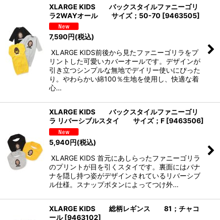
XLARGE KIDS バックスタイルファニーゴリ
ラ2WAYオール サイズ；50-70
[
9463505
]
7,590
円
(税込)
XLARGE KIDS前後から見たファニーゴリラをプ
リントした可愛いカバーオールです。デザインが
引き立つシンプルな無地でデイリー使いにぴった
り。やわらかい綿100％生地を使用し、快適な着
心…
XLARGE KIDS バックスタイルファニーゴリ
ラ リバーシブルスタイ サイズ；F
[
9463506
]
5,940
円
(税込)
XLARGE KIDS 首元にあしらったファニーゴリラ
のプリントが目を引くスタイです。裏面にはバナ
ナを隠し持つ姿がデザインされているリバーシブ
ル仕様。スナップボタンによってつけ外…
XLARGE KIDS 総柄レギンス 81；チャコ
ール
[
9463102
]