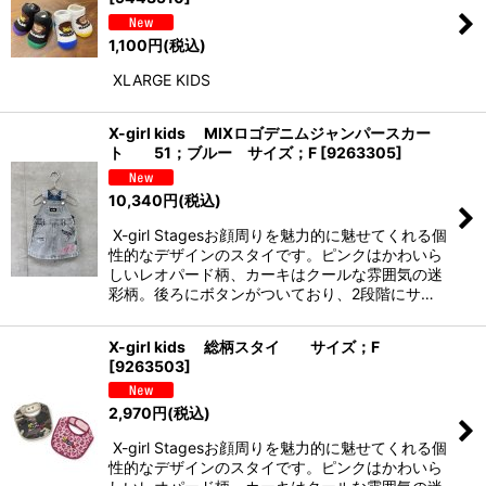
1,100
円
(税込)
XLARGE KIDS
X-girl kids MIXロゴデニムジャンパースカー
ト 51；ブルー サイズ；F
[
9263305
]
10,340
円
(税込)
X-girl Stagesお顔周りを魅力的に魅せてくれる個
性的なデザインのスタイです。ピンクはかわいら
しいレオパード柄、カーキはクールな雰囲気の迷
彩柄。後ろにボタンがついており、2段階にサ…
X-girl kids 総柄スタイ サイズ；F
[
9263503
]
2,970
円
(税込)
X-girl Stagesお顔周りを魅力的に魅せてくれる個
性的なデザインのスタイです。ピンクはかわいら