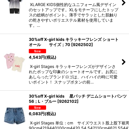
XLARGE KIDS個性的なユニフォーム風デザイン
のセットアップです。XLをモチーフにしたトップ
スの総柄がポイント。薄手でサラッとした肌触り
の乾きやすいポリエステル素材を使用していま
す。…
30%off X-girl kids キラッキーフレンズ ショート
オール サイズ；70
[
9262502
]
4,543
円
(税込)
X-girl Stages キラッキーフレンズがデザインさ
れたポップな印象のショートオールです。お尻に
あしらったブランドロゴは、ハイハイの時に可愛
いポイント！ スナップボタンの前…
30%off X-girl kids 星パッチ デニムショートパ
56；L・ブルー
[
9262102
]
6,083
円
(税込)
X-girl Stages 単位：cm サイズウエスト股上股下裾
90cm4219440100cm4420.54.542110cm4621.5544