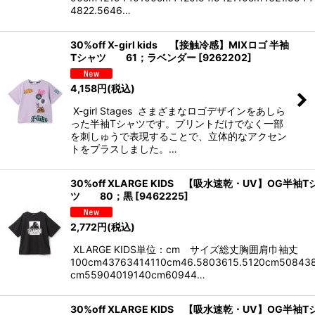
4822.5646…
30%off X-girl kids 【接触冷感】MIXロゴ 半袖
Tシャツ 61；ラベンダー
[
9262202
]
4,158
円
(税込)
X-girl Stages さまざまなロゴデザインをあしら
った半袖Tシャツです。プリントだけでなく一部
を刺しゅうで表現することで、立体的なアクセン
トをプラスしました。…
30%off XLARGE KIDS 【吸水速乾・UV】OG半袖T
ツ 80；黒
[
9462225
]
2,772
円
(税込)
XLARGE KIDS単位：cm サイズ総丈胸囲肩巾袖丈
100cm43763414110cm46.5803615.5120cm50843
cm55904019140cm60944…
30%off XLARGE KIDS 【吸水速乾・UV】OG半袖T