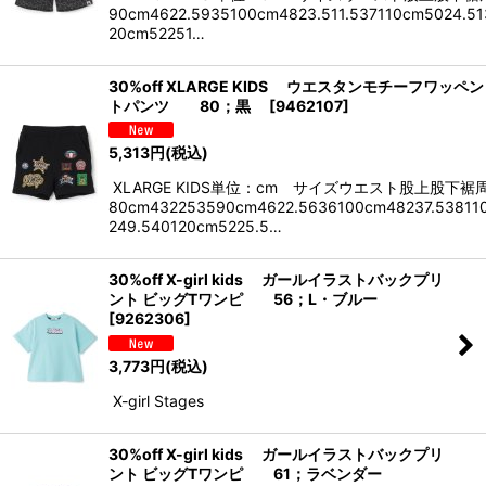
90cm4622.5935100cm4823.511.537110cm5024.51
20cm52251…
30%off XLARGE KIDS ウエスタンモチーフワッペン
トパンツ 80；黒
[
9462107
]
5,313
円
(税込)
XLARGE KIDS単位：cm サイズウエスト股上股下裾
80cm432253590cm4622.5636100cm48237.53811
249.540120cm5225.5…
30%off X-girl kids ガールイラストバックプリ
ント ビッグTワンピ 56；L・ブルー
[
9262306
]
3,773
円
(税込)
X-girl Stages
30%off X-girl kids ガールイラストバックプリ
ント ビッグTワンピ 61；ラベンダー