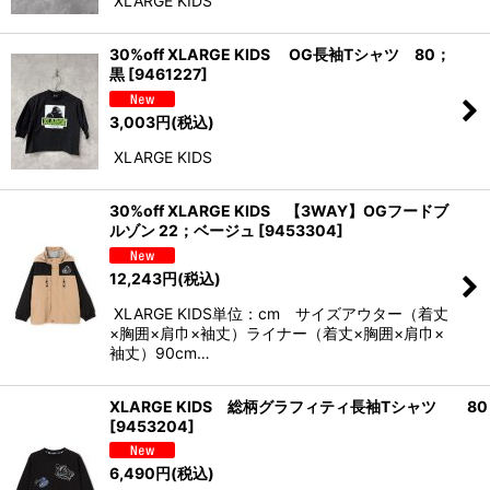
XLARGE KIDS
30%off XLARGE KIDS OG長袖Tシャツ 80；
黒
[
9461227
]
3,003
円
(税込)
XLARGE KIDS
30%off XLARGE KIDS 【3WAY】OGフードブ
ルゾン 22；ベージュ
[
9453304
]
12,243
円
(税込)
XLARGE KIDS単位：cm サイズアウター（着丈
×胸囲×肩巾×袖丈）ライナー（着丈×胸囲×肩巾×
袖丈）90cm…
XLARGE KIDS 総柄グラフィティ長袖Tシャツ 8
[
9453204
]
6,490
円
(税込)