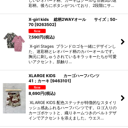
しいレオパード柄、カーキはクールな雰囲気の迷
彩柄。後ろにボタンがついており、2段階にサ…
X-girl kids 総柄2WAYオール サイズ；50-
70
[
9263502
]
7,590
円
(税込)
X-girl Stages ブランドロゴを一緒にデザインし
た、迷彩柄とレオパード柄のカバーオールです。
胸元に刺しゅうされているキラッキーたちが可愛
いアクセント。肌触り…
XLARGE KIDS カーゴハーフパンツ
41；カーキ
[
9463101
]
8,690
円
(税込)
XLARGE KIDS 配色ステッチが特徴的なスタイリ
ッシュ感あふれるハーフパンツです。ロゴ入りの
カーゴポケットと、織りネームつきのベルトデザ
インでアクセントを添えました。ウエス…