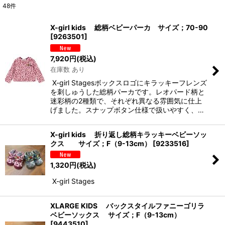
48
件
表示数
:
X-girl kids 総柄ベビーパーカ サイズ；70-90
[
9263501
]
並び順
:
7,920
円
(税込)
在庫数 あり
絞り込む
X-girl Stagesボックスロゴにキラッキーフレンズ
を刺しゅうした総柄パーカです。レオパード柄と
迷彩柄の2種類で、それぞれ異なる雰囲気に仕上
げました。スナップボタン仕様で扱いやすく、…
X-girl kids 折り返し総柄キラッキーベビーソッ
クス サイズ；F（9-13cm）
[
9233516
]
1,320
円
(税込)
X-girl Stages
XLARGE KIDS バックスタイルファニーゴリラ
ベビーソックス サイズ；F（9-13cm）
[
9443510
]