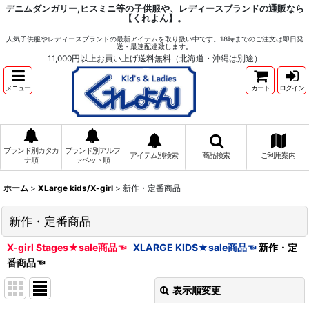
デニムダンガリー,ヒスミニ等の子供服や、レディースブランドの通販なら
【くれよん】。
人気子供服やレディースブランドの最新アイテムを取り扱い中です。18時までのご注文は即日発
送・最速配達致します。
11,000円以上お買い上げ送料無料（北海道・沖縄は別途）
メニュー
カート
ログイン
ブランド別カタカ
ブランド別アルフ
アイテム別検索
商品検索
ご利用案内
ナ順
ァベット順
ホーム
>
XLarge kids/X-girl
>
新作・定番商品
新作・定番商品
X-girl Stages★sale商品
☜
XLARGE KIDS★sale商品
☜
新作・定
番商品
☜
表示順変更
閉じる