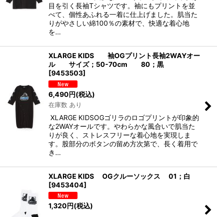
目を引く長袖Tシャツです。袖にもプリントを並
べて、個性あふれる一着に仕上げました。肌当た
りがやさしい綿100％の素材で、快適な着心地
を…
XLARGE KIDS 袖OGプリント長袖2WAYオー
ル サイズ；50-70cm 80；黒
[
9453503
]
6,490
円
(税込)
在庫数 あり
XLARGE KIDSOGゴリラのロゴプリントが印象的
な2WAYオールです。やわらかな風合いで肌当た
りが良く、ストレスフリーな着心地を実現しま
す。股部分のボタンの留め方次第で、長く着用で
き…
XLARGE KIDS OGクルーソックス 01；白
[
9453404
]
1,320
円
(税込)