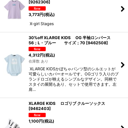
[
9262306
]
3,773
円
(税込)
X-girl Stages
30%off XLARGE KIDS OG 半袖ロンパース
56；L・ブルー サイズ；70
[
9462508
]
4,312
円
(税込)
在庫数 あり
XLARGE KIDSかぼちゃパンツ型のシルエットが
可愛らしいカバーオールです。OGゴリラ入りのブ
ランドロゴが映えるシンプルなデザイン。同柄で
スタイの展開もあり、セットで使用できます。左
肩…
XLARGE KIDS ロゴリブ クルーソックス
[
9462403
]
1,100
円
(税込)