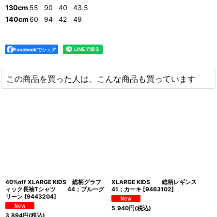
130cm
55
90
40
43.5
140cm
60
94
42
49
Facebookでシェア
この商品を買った人は、こんな商品も買っています
40%off XLARGE KIDS 総柄グラフ
XLARGE KIDS 総柄レギンス
ィック長袖Tシャツ 44；ブルーグ
41；カーキ
[
9463102
]
リーン
[
9443204
]
5,940
円
(税込)
3,894
円
(税込)