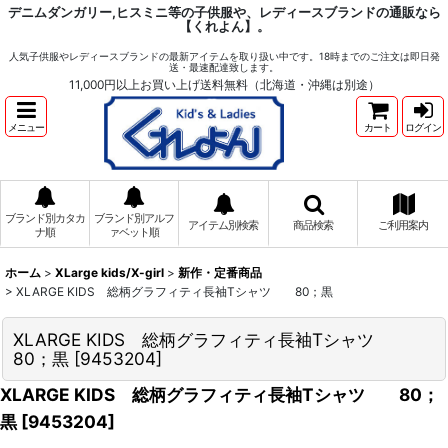
デニムダンガリー,ヒスミニ等の子供服や、レディースブランドの通販なら
【くれよん】。
人気子供服やレディースブランドの最新アイテムを取り扱い中です。18時までのご注文は即日発
送・最速配達致します。
11,000円以上お買い上げ送料無料（北海道・沖縄は別途）
メニュー
カート
ログイン
ブランド別カタカ
ブランド別アルフ
アイテム別検索
商品検索
ご利用案内
ナ順
ァベット順
ホーム
>
XLarge kids/X-girl
>
新作・定番商品
>
XLARGE KIDS 総柄グラフィティ長袖Tシャツ 80；黒
XLARGE KIDS 総柄グラフィティ長袖Tシャツ
80；黒
[
9453204
]
XLARGE KIDS 総柄グラフィティ長袖Tシャツ 80；
黒
[
9453204
]