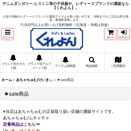
デニムダンガリー,ヒスミニ等の子供服や、レディースブランドの通販なら
【くれよん】。
人気子供服やレディースブランドの最新アイテムを取り扱い中です。18時までのご注文は即日発
送・最速配達致します。
11,000円以上お買い上げ送料無料（北海道・沖縄は別途）
メニュー
カート
ログイン
ブランド別カタカ
ブランド別アルフ
アイテム別検索
商品検索
ご利用案内
ナ順
ァベット順
ホーム
>
あちゃちゅむ/けいきぃ
>
★sale商品
★sale商品
※当店はあちゃちゅむの正規取り扱い店舗の通販サイトです。
あちゃちゅむ/ムチャチャ
定番商品はこちら☜
けいきぃはこちら☜