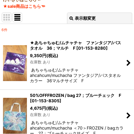
★sale商品はこちら☜
表示順変更
閉じる
6
件
表示数
:
★あちゃちゅむ/ムチャチャ ファンタジア/バス
タオル 36；マルチ F
[
01-153-8280
]
並び順
:
9,350
円
(税込)
在庫数 あり
絞り込む
あちゃちゅむ/ムチャチャ
ahcahcum/muchacha ファンタジア/バスタオル
カラー 36マルチサイズ F
50%OFFFROZEN / bag 27；ブルーチェック F
[
01-153-8305
]
4,675
円
(税込)
在庫数 あり
あちゃちゅむ/ムチャチャ
ahcahcum/muchacha ＜70＞FROZEN / bagカラ
ー 27；ブルーチェックサイズ F