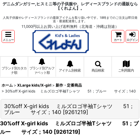
デニムダンガリー,ヒスミニ等の子供服や、レディースブランドの通販なら
【くれよん】。
人気子供服やレディースブランドの最新アイテムを取り扱い中です。18時までのご注文は即日発
送・最速配達致します。
11,000円以上お買い上げ送料無料（北海道・沖縄は別途）
メニュー
カート
ログイン
ブランド別カタカ
ブランド別アルフ
アイテム別検索
商品検索
ご利用案内
ナ順
ァベット順
ホーム
>
XLarge kids/X-girl
>
新作・定番商品
>
30%off X-girl kids ミルズロゴ半袖Tシャツ 51；ブルー サイズ；140
30%off X-girl kids ミルズロゴ半袖Tシャツ 51；
ブルー サイズ；140
[
9261219
]
30%off X-girl kids ミルズロゴ半袖Tシャツ 51；ブ
ルー サイズ；140
[
9261219
]