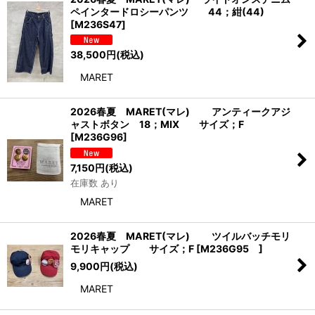
ペインタードロシーパンツ 44；紺(44)
[
M236S47
]
38,500
円
(税込)
MARET
2026春夏 MARET(マレ) アンティークアジ
ャストボタン 18；MIX サイズ；F
[
M236G96
]
7,150
円
(税込)
在庫数 あり
MARET
2026春夏 MARET(マレ) ツイルバッチモリ
モリキャップ サイズ；F
[
M236G95
]
9,900
円
(税込)
MARET