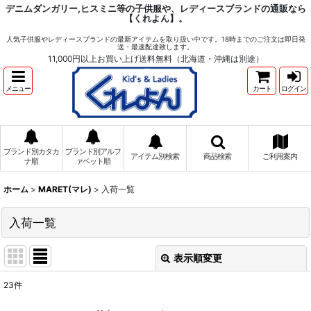
デニムダンガリー,ヒスミニ等の子供服や、レディースブランドの通販なら
【くれよん】。
人気子供服やレディースブランドの最新アイテムを取り扱い中です。18時までのご注文は即日発
送・最速配達致します。
11,000円以上お買い上げ送料無料（北海道・沖縄は別途）
メニュー
カート
ログイン
ブランド別カタカ
ブランド別アルフ
アイテム別検索
商品検索
ご利用案内
ナ順
ァベット順
ホーム
>
MARET(マレ)
>
入荷一覧
入荷一覧
表示順変更
閉じる
23
件
表示数
: