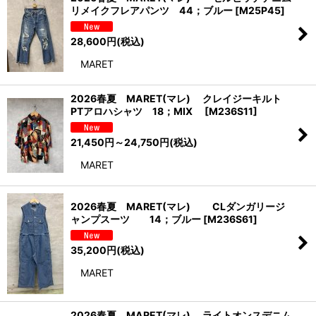
リメイクフレアパンツ 44；ブルー
[
M25P45
]
28,600
円
(税込)
MARET
2026春夏 MARET(マレ) クレイジーキルト
PTアロハシャツ 18；MIX
[
M236S11
]
21,450
円
～24,750
円
(税込)
MARET
2026春夏 MARET(マレ) CLダンガリージ
ャンプスーツ 14；ブルー
[
M236S61
]
35,200
円
(税込)
MARET
2026春夏 MARET(マレ) ライトオンスデニム