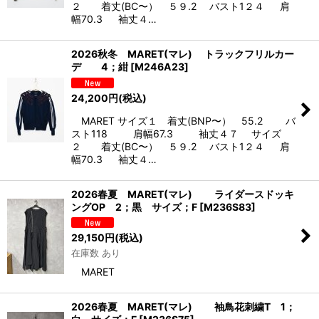
２ 着丈(BC〜） ５９.2 バスト1２４ 肩
幅70.3 袖丈４…
2026秋冬 MARET(マレ) トラックフリルカー
デ 4；紺
[
M246A23
]
24,200
円
(税込)
MARET サイズ１ 着丈(BNP〜） 55.2 バ
スト118 肩幅67.3 袖丈４７ サイズ
２ 着丈(BC〜） ５９.2 バスト1２４ 肩
幅70.3 袖丈４…
2026春夏 MARET(マレ) ライダースドッキ
ングOP 2；黒 サイズ；F
[
M236S83
]
29,150
円
(税込)
在庫数 あり
MARET
2026春夏 MARET(マレ) 袖鳥花刺繍T 1；