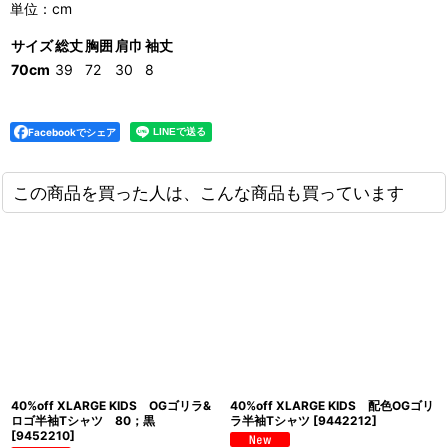
単位：cm
サイズ
総丈
胸囲
肩巾
袖丈
70cm
39
72
30
8
Facebookでシェア
この商品を買った人は、こんな商品も買っています
40%off XLARGE KIDS OGゴリラ&
40%off XLARGE KIDS 配色OGゴリ
ロゴ半袖Tシャツ 80；黒
ラ半袖Tシャツ
[
9442212
]
[
9452210
]