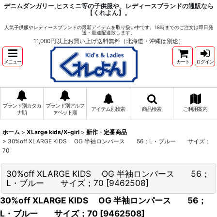
デニムダンガリー,ヒスミニ等の子供服や、レディースブランドの通販なら
【くれよん】。
人気子供服やレディースブランドの最新アイテムを取り扱い中です。18時までのご注文は即日発
送・最速配達致します。
11,000円以上お買い上げ送料無料（北海道・沖縄は別途）
メニュー
カート
ログイン
ブランド別カタカ
ブランド別アルフ
アイテム別検索
商品検索
ご利用案内
ナ順
ァベット順
ホーム
>
XLarge kids/X-girl
>
新作・定番商品
>
30%off XLARGE KIDS OG 半袖ロンパース 56；L・ブルー サイズ；
70
30%off XLARGE KIDS OG 半袖ロンパース 56；
L・ブルー サイズ；70
[
9462508
]
30%off XLARGE KIDS OG 半袖ロンパース 56；
L・ブルー サイズ；70
[
9462508
]