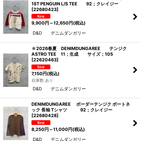
1ST PENGUIN L/S TEE 92；クレイジー
[
22680423
]
9,900
円
～12,650
円
(税込)
D&D デニムダンガリー
☆2026春夏 DENIMDUNGAREE テンジク
ASTRO TEE 11；生成 サイズ；105
[
22620463
]
7,150
円
(税込)
在庫数 あり
D&D デニムダンガリー
DENIMDUNGAREE ボーダーテンジク ボートネ
ック 長袖 Tシャツ 92；クレイジー
[
22680428
]
8,250
円
～11,000
円
(税込)
D&D デニムダンガリー