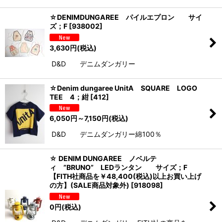
☆DENIMDUNGAREE パイルエプロン サイ
ズ；F
[
938002
]
3,630
円
(税込)
D&D デニムダンガリー
☆Denim dungaree UnitA SQUARE LOGO
TEE 4；紺
[
412
]
6,050
円
～7,150
円
(税込)
D&D デニムダンガリー綿100％
☆ DENIM DUNGAREE ノベルテ
ィ ”BRUNO” LEDランタン サイズ；F
【FITH社商品を￥48,400(税込)以上お買い上げ
の方】(SALE商品対象外)
[
918098
]
0
円
(税込)