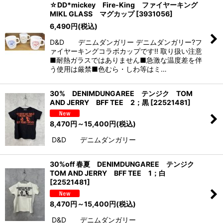
☆DD*mickey Fire-King ファイヤーキング
MIKL GLASS マグカップ
[
3931056
]
6,490
円
(税込)
D&D デニムダンガリー デニムダンガリー?フ
ァイヤーキングコラボカップです!! 取り扱い注意
■耐熱ガラスではありません■急激な温度差を伴
う使用は厳禁■色むら・しわ等はミ…
30% DENIMDUNGAREE テンジク TOM
AND JERRY BFF TEE 2；黒
[
22521481
]
8,470
円
～15,400
円
(税込)
D&D デニムダンガリー
30%off 春夏 DENIMDUNGAREE テンジク
TOM AND JERRY BFF TEE 1；白
[
22521481
]
8,470
円
～15,400
円
(税込)
D&D デニムダンガリー