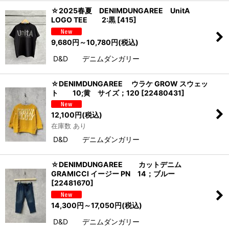
☆2025春夏 DENIMDUNGAREE UnitA
LOGO TEE 2:黒
[
415
]
9,680
円
～10,780
円
(税込)
D&D デニムダンガリー
☆DENIMDUNGAREE ウラケ GROW スウェッ
ト 10;黄 サイズ；120
[
22480431
]
12,100
円
(税込)
在庫数 あり
D&D デニムダンガリー
☆DENIMDUNGAREE カットデニム
GRAMICCI イージー PN 14；ブルー
[
22481670
]
14,300
円
～17,050
円
(税込)
D&D デニムダンガリー