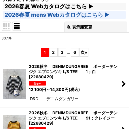
2026春夏 Webカタログはこちら
2026春夏 mens Webカタログはこちら
表示順変更
閉じる
307
件
サブカテゴリ
:
1
2
3
...
6
次
»
表示数
:
2026秋冬 DENIMDUNGAREE ボーダーテン
ジク エプロンツキ L/S TEE 1；白
並び順
:
[
22680429
]
12,100
円
～14,800
円
(税込)
絞り込む
D&D デニムダンガリー
2026秋冬 DENIMDUNGAREE ボーダーテン
ジク エプロンツキ L/S TEE 91；クレイジー
[
22680429
]