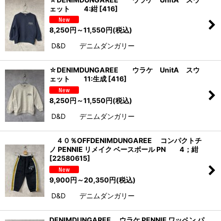
ェット 4:紺
[
416
]
8,250
円
～11,550
円
(税込)
D&D デニムダンガリー
☆DENIMDUNGAREE ウラケ UnitA スウ
ェット 11:生成
[
416
]
8,250
円
～11,550
円
(税込)
D&D デニムダンガリー
４０％OFFDENIMDUNGAREE コンパクトチ
ノ PENNIE リメイク ベースボール PN 4；紺
[
22580615
]
9,900
円
～20,350
円
(税込)
D&D デニムダンガリー
DENIMDUNGAREE ウラケ PENNIE ワッペン パ