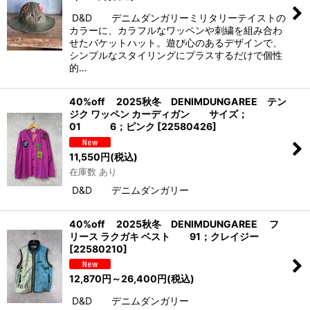
D&D デニムダンガリーミリタリーテイストの
カラーに、カラフルなワッペンや刺繍を組み合わ
せたバケットハット。遊び心のあるデザインで、
シンプルなスタイリングにプラスするだけで個性
的…
40%off 2025秋冬 DENIMDUNGAREE テン
ジク ワッペン カーディガン サイズ；
01 6；ピンク
[
22580426
]
11,550
円
(税込)
在庫数 あり
D&D デニムダンガリー
40%off 2025秋冬 DENIMDUNGAREE フ
リース ラクガキ ベスト 91；クレイジー
[
22580210
]
12,870
円
～26,400
円
(税込)
D&D デニムダンガリー