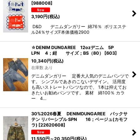
[
988008
]
3,190
円
(税込)
D&D デニムダンガリー 綿76％ ポリエステ
ル24％サイズF本体価格2900
☆DENIM DUNGAREE 12ozデニム 5P
LPN 4；紺 サイズ；BS（80）
[
603
]
10,340
円
(税込)
在庫数 あり
デニムダンガリー 定番大人気のデニムパンツで
す。 シンプルであきのこないデザイン。 活用度
も高いストレートパンツなので、 1本は抑えてお
きたいお勧めパンツです。 素材 綿100％ カラ
ー 4…
30%2026春夏 DENIMDUNGAREE バックサ
テン リバーシブル SPN 16；ベージュ(カモフ
ラ)
[
22620608
]
11,550
円
～20,350
円
(税込)