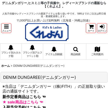
デニムダンガリー,ヒスミニ等の子供服や、レディースブランドの通販なら
【くれよん】。
人気子供服やレディースブランドの最新アイテムを取り扱い中です。18時までのご注文は即日発
送・最速配達致します。
11,000円以上お買い上げ送料無料（北海道・沖縄は別途）
メニュー
カート
ログイン
ブランド別カタカ
ブランド別アルフ
アイテム別検索
商品検索
ご利用案内
ナ順
ァベット順
ホーム
>
DENIM DUNGAREE(デニムダンガリー)
DENIM DUNGAREE(デニムダンガリー)
※当店は「デニムダンガリー（(株)FITH）」の正規取り扱い
店の通販サイトです。
新作定番商品はこちら
★ sale商品はこちら
入荷予定予約はこちら