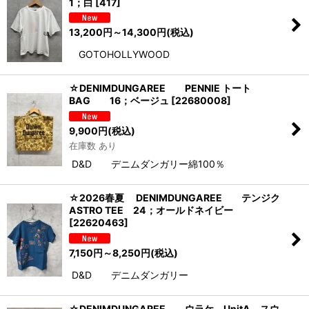
1；白
[
417
]
13,200
円
～14,300
円
(税込)
GOTOHOLLYWOOD
☆DENIMDUNGAREE PENNIE トート
BAG 16；ベージュ
[
22680008
]
9,900
円
(税込)
在庫数 あり
D&D デニムダンガリー綿100％
☆2026春夏 DENIMDUNGAREE テンジク
ASTRO TEE 24；オールドネイビー
[
22620463
]
7,150
円
～8,250
円
(税込)
D&D デニムダンガリー
☆DENIMDUNGAREE ウラケ UnitA スウ