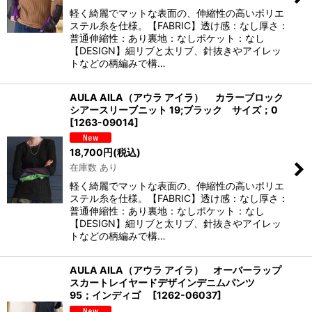
軽く綺麗でマットな表面の、伸縮性の高いポリエ
ステル糸を仕様。【FABRIC】透け感：なし厚さ：
普通伸縮性：あり裏地：なしポケット：なし
【DESIGN】細リブと太リブ、針抜きやアイレッ
トなどの柄編みで構…
AULA AILA（アウラ アイラ） カラーブロック
シアースリーブニット 19;ブラック サイズ；0
[
1263-09014
]
18,700
円
(税込)
在庫数 あり
軽く綺麗でマットな表面の、伸縮性の高いポリエ
ステル糸を仕様。【FABRIC】透け感：なし厚さ：
普通伸縮性：あり裏地：なしポケット：なし
【DESIGN】細リブと太リブ、針抜きやアイレッ
トなどの柄編みで構…
AULA AILA（アウラ アイラ） オーバーラップ
スカートレイヤードデザインデニムパンツ
95；インディゴ
[
1262-06037
]