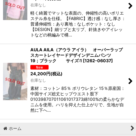
在庫なし
軽く綺麗でマットな表面の、伸縮性の高いポリエ
ステル糸を仕様。【FABRIC】透け感：なし厚さ：
普通伸縮性：あり裏地：なしポケット：なし
【DESIGN】細リブと太リブ、針抜きやアイレッ
トなどの柄編みで構…
AULA AILA（アウラ アイラ） オーバーラップ
スカートレイヤードデザインデニムパンツ
19；ブラック サイズ:1
[
1262-06037
]
24,200
円
(税込)
在庫なし
素材：コットン 85％ ポリウレタン 15％原産国：
中国サイズ総丈ヒップウエスト股下
010398707011061017373綿100%の柔らかなデ
ニムを使用。ハリを抑えた仕上がりで、生地が自
然に下へ…
ホーム