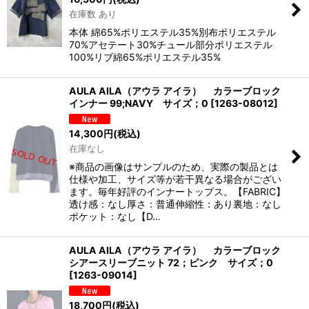
在庫数 あり
本体 綿65%ポリエステル35%別布ポリエステル
70%アセテート30%チュール部分ポリエステル
100%リブ綿65%ポリエステル35%
AULA AILA（アウラ アイラ） カラーブロック
インナー 99;NAVY サイズ；0
[
1263-08012
]
14,300
円
(税込)
在庫なし
※商品の画像はサンプルのため、実際の製品とは
仕様や加工、サイズ等が若干異なる場合がござい
ます。毎年好評のインナートップス。【FABRIC】
透け感：なし厚さ：普通伸縮性：あり裏地：なし
ポケット：なし【D…
AULA AILA（アウラ アイラ） カラーブロック
シアースリーブニット 72；ピンク サイズ；0
[
1263-09014
]
18,700
円
(税込)