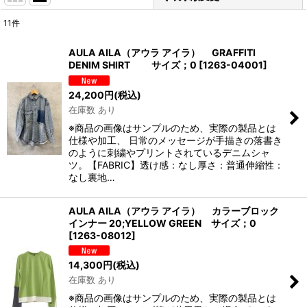
11
件
表示数
:
AULA AILA（アウラ アイラ） GRAFFITI
DENIM SHIRT サイズ；0
[
1263-04001
]
並び順
:
24,200
円
(税込)
在庫数 あり
絞り込む
※商品の画像はサンプルのため、実際の製品とは
仕様や加工、 日常のメッセージが手描きの落書き
のように刺繍やプリントされているデニムシャ
ツ。【FABRIC】透け感：なし厚さ：普通伸縮性：
なし裏地…
AULA AILA（アウラ アイラ） カラーブロック
インナー 20;YELLOW GREEN サイズ；0
[
1263-08012
]
14,300
円
(税込)
在庫数 あり
※商品の画像はサンプルのため、実際の製品とは