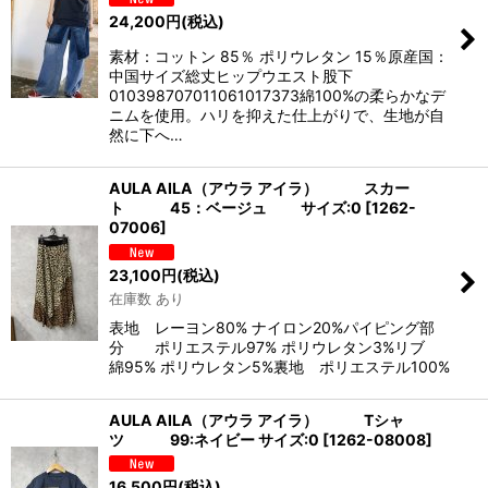
24,200
円
(税込)
素材：コットン 85％ ポリウレタン 15％原産国：
中国サイズ総丈ヒップウエスト股下
010398707011061017373綿100%の柔らかなデ
ニムを使用。ハリを抑えた仕上がりで、生地が自
然に下へ…
AULA AILA（アウラ アイラ） スカー
ト 45：ベージュ サイズ:0
[
1262-
07006
]
23,100
円
(税込)
在庫数 あり
表地 レーヨン80% ナイロン20%パイピング部
分 ポリエステル97% ポリウレタン3%リブ
綿95% ポリウレタン5%裏地 ポリエステル100%
AULA AILA（アウラ アイラ） Tシャ
ツ 99:ネイビー サイズ:0
[
1262-08008
]
16,500
円
(税込)