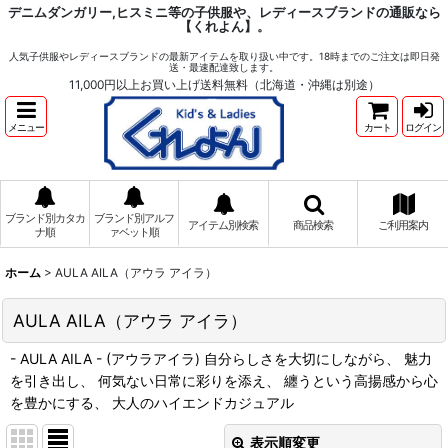
デニムダンガリー,ヒスミニ等の子供服や、レディースブランドの通販なら
【くれよん】。
人気子供服やレディースブランドの最新アイテムを取り扱い中です。18時までのご注文は即日発
送・最速配達致します。
11,000円以上お買い上げ送料無料（北海道・沖縄は別途）
メニュー
カート
ログイン
ブランド別カタカ
ブランド別アルフ
アイテム別検索
商品検索
ご利用案内
ナ順
ァベット順
ホーム
>
AULA AILA（アウラ アイラ）
AULA AILA（アウラ アイラ）
- AULA AILA - (アウラアイラ) 自分らしさを大切にしながら、 魅力
を引き出し、 何気ない日常に彩りを添え、 纏うという高揚感から心
を豊かにする、 大人のハイエンドカジュアル
表示順変更
閉じる