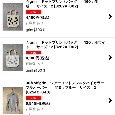
☆grin ドットプリントバッグ 160；生
成 サイズ；2
[
8262A-002
]
並び順
:
4,180
円
(税込)
在庫数 あり
絞り込む
grin綿100％
☆grin ドットプリントバッグ 120；ホワイ
ト サイズ；2
[
8262A-002
]
4,180
円
(税込)
在庫数 あり
grin綿100％
30%off grin シアーコットンシルクハイカラー
プルオーバー 410；ブルー サイズ；2
[
8254C-040
]
6,545
円
(税込)
在庫数 あり