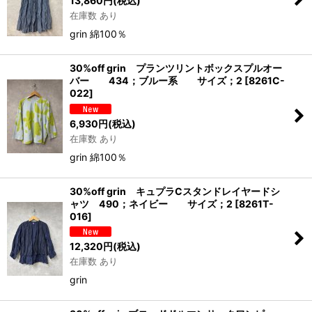
13,860
円
(税込)
在庫数 あり
grin 綿100％
30%off grin プランツリントボックスプルオー
バー 434；ブルー系 サイズ；2
[
8261C-
022
]
6,930
円
(税込)
在庫数 あり
grin 綿100％
30%off grin キュプラCスタンドレイヤードシ
ャツ 490；ネイビー サイズ；2
[
8261T-
016
]
12,320
円
(税込)
在庫数 あり
grin