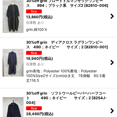
30%off grin ブロードドルマンサックワンピー
ス 994；ブラック系 サイズ2
[
8261O-006
]
13,860
円
(税込)
在庫数 あり
grin 綿100％
30%off grin ディアクロス ラグランワンピー
ス 490；ネイビー サイズ；2
[
8261O-001
]
16,940
円
(税込)
在庫数 あり
grin表地：Polyester 100%裏地：Polyester
100%Size2サイズ(cm)ゆき丈 78身幅 60.5着
丈116.5
30%off grin ソフトウールビーバーハーフコー
ト 490；ネイビー サイズ；2
[
8254J-
004
]
28,490
円
(税込)