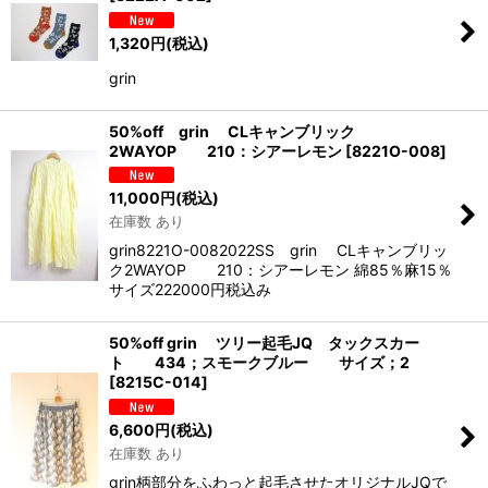
1,320
円
(税込)
grin
50%off grin CLキャンブリック
2WAYOP 210：シアーレモン
[
8221O-008
]
11,000
円
(税込)
在庫数 あり
grin8221O-0082022SS grin CLキャンブリッ
ク2WAYOP 210：シアーレモン 綿85％麻15％
サイズ222000円税込み
50%off grin ツリー起毛JQ タックスカー
ト 434；スモークブルー サイズ；2
[
8215C-014
]
6,600
円
(税込)
在庫数 あり
grin柄部分をふわっと起毛させたオリジナルJQで