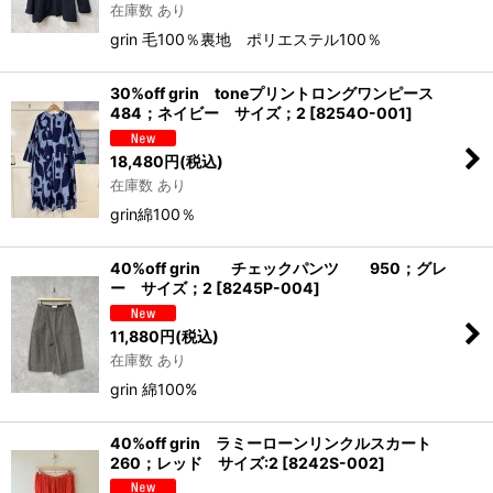
在庫数 あり
grin 毛100％裏地 ポリエステル100％
30%off grin toneプリントロングワンピース
484；ネイビー サイズ；2
[
8254O-001
]
18,480
円
(税込)
在庫数 あり
grin綿100％
40%off grin チェックパンツ 950；グレ
ー サイズ；2
[
8245P-004
]
11,880
円
(税込)
在庫数 あり
grin 綿100%
40%off grin ラミーローンリンクルスカート
260；レッド サイズ:2
[
8242S-002
]