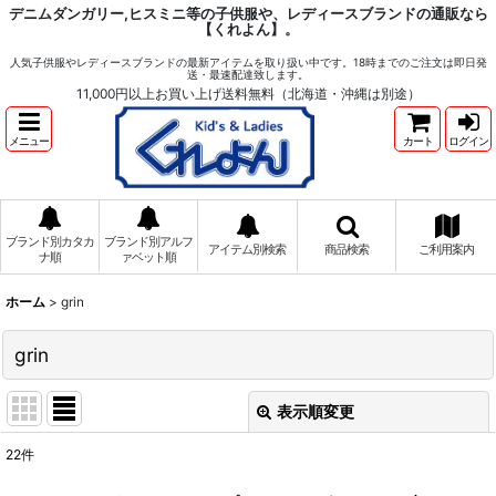
デニムダンガリー,ヒスミニ等の子供服や、レディースブランドの通販なら
【くれよん】。
人気子供服やレディースブランドの最新アイテムを取り扱い中です。18時までのご注文は即日発
送・最速配達致します。
11,000円以上お買い上げ送料無料（北海道・沖縄は別途）
メニュー
カート
ログイン
ブランド別カタカ
ブランド別アルフ
アイテム別検索
商品検索
ご利用案内
ナ順
ァベット順
ホーム
>
grin
grin
表示順変更
閉じる
22
件
表示数
: