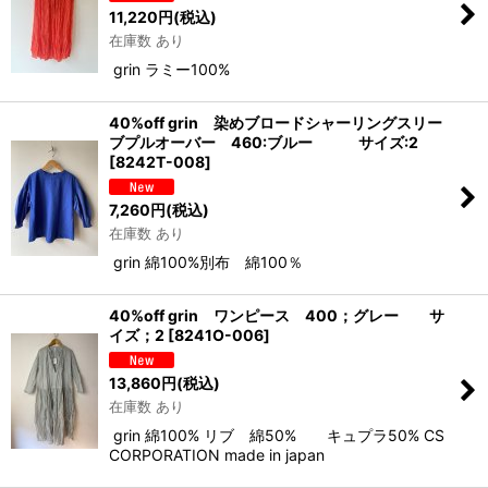
11,220
円
(税込)
在庫数 あり
grin ラミー100%
40%off grin 染めブロードシャーリングスリー
ブプルオーバー 460:ブルー サイズ:2
[
8242T-008
]
7,260
円
(税込)
在庫数 あり
grin 綿100%別布 綿100％
40%off grin ワンピース 400；グレー サ
イズ；2
[
8241O-006
]
13,860
円
(税込)
在庫数 あり
grin 綿100% リブ 綿50% キュプラ50% CS
CORPORATION made in japan