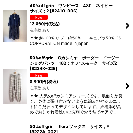
40%off grin ワンピース 480；ネイビー
サイズ；2
[
8241O-006
]
13,860
円
(税込)
在庫数 あり
grin 綿100% リブ 綿50% キュプラ50% CS
CORPORATION made in japan
50%off grin Cカシミヤ ボーダー イージー
ジョグパンツ 162；オフ*スモーク サイズ2
[
8234K-025
]
8,800
円
(税込)
在庫数 あり
grin 人気の綿カシミアシリーズです。肌触りが良
く、身体に張り付かないように編み地やシルエッ
トにこだわってデザインしています。綿混率が高
めでおしゃれ着洗いの洗剤でおうちでケアで…
50%off grin flora ソックス サイズ；F
[
8222A-002
]