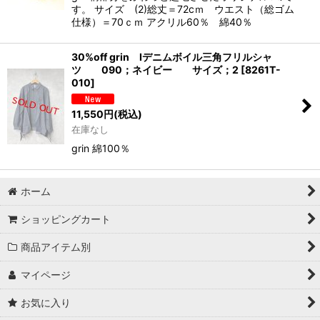
す。 サイズ (2)総丈＝72cｍ ウエスト（総ゴム
仕様）＝70ｃｍ アクリル60％ 綿40％
30%off grin Iデニムボイル三角フリルシャ
ツ 090；ネイビー サイズ；2
[
8261T-
010
]
11,550
円
(税込)
在庫なし
grin 綿100％
ホーム
ショッピングカート
商品アイテム別
マイページ
お気に入り