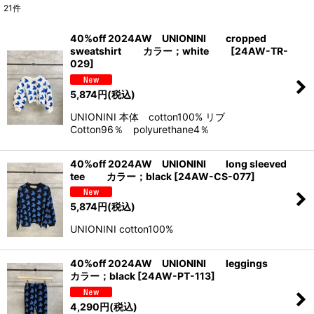
21
件
表示数
:
40%off 2024AW UNIONINI cropped
sweatshirt カラー；white
[
24AW-TR-
並び順
:
029
]
5,874
円
(税込)
絞り込む
UNIONINI 本体 cotton100% リブ
Cotton96％ polyurethane4％
40%off 2024AW UNIONINI long sleeved
tee カラー；black
[
24AW-CS-077
]
5,874
円
(税込)
UNIONINI cotton100%
40%off 2024AW UNIONINI leggings
カラー；black
[
24AW-PT-113
]
4,290
円
(税込)