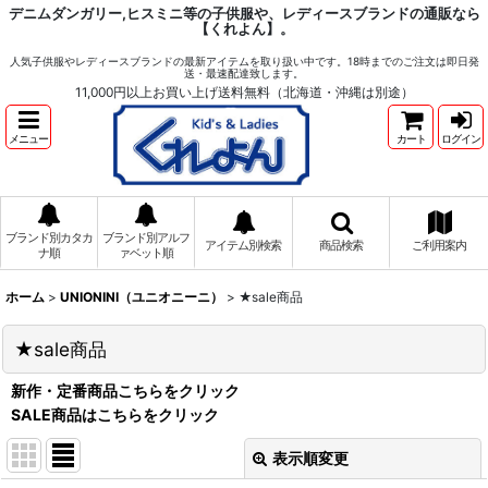
デニムダンガリー,ヒスミニ等の子供服や、レディースブランドの通販なら
【くれよん】。
人気子供服やレディースブランドの最新アイテムを取り扱い中です。18時までのご注文は即日発
送・最速配達致します。
11,000円以上お買い上げ送料無料（北海道・沖縄は別途）
メニュー
カート
ログイン
ブランド別カタカ
ブランド別アルフ
アイテム別検索
商品検索
ご利用案内
ナ順
ァベット順
ホーム
>
UNIONINI（ユニオニーニ）
>
★sale商品
★sale商品
新作・定番商品こちらをクリック
SALE商品はこちらをクリック
表示順変更
閉じる