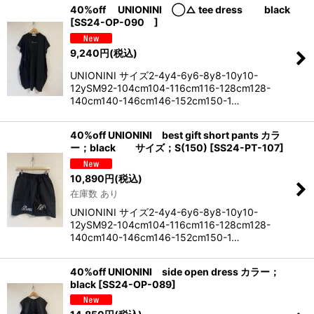
40%off UNIONINI ◯△ tee dress black
[
SS24-OP-090
]
9,240
円
(税込)
UNIONINI サイズ2-4y4-6y6-8y8-10y10-
12ySM92-104cm104-116cm116-128cm128-
140cm140-146cm146-152cm150-1…
40%off UNIONINI best gift short pants カラ
ー；black サイズ；S(150)
[
SS24-PT-107
]
10,890
円
(税込)
在庫数 あり
UNIONINI サイズ2-4y4-6y6-8y8-10y10-
12ySM92-104cm104-116cm116-128cm128-
140cm140-146cm146-152cm150-1…
40%off UNIONINI side open dress カラー；
black
[
SS24-OP-089
]