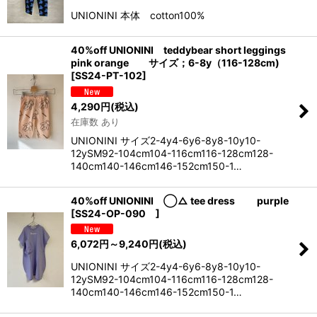
UNIONINI 本体 cotton100%
40%off UNIONINI teddybear short leggings
pink orange サイズ；6-8y（116-128cm)
[
SS24-PT-102
]
4,290
円
(税込)
在庫数 あり
UNIONINI サイズ2-4y4-6y6-8y8-10y10-
12ySM92-104cm104-116cm116-128cm128-
140cm140-146cm146-152cm150-1…
40%off UNIONINI ◯△ tee dress purple
[
SS24-OP-090
]
6,072
円
～9,240
円
(税込)
UNIONINI サイズ2-4y4-6y6-8y8-10y10-
12ySM92-104cm104-116cm116-128cm128-
140cm140-146cm146-152cm150-1…