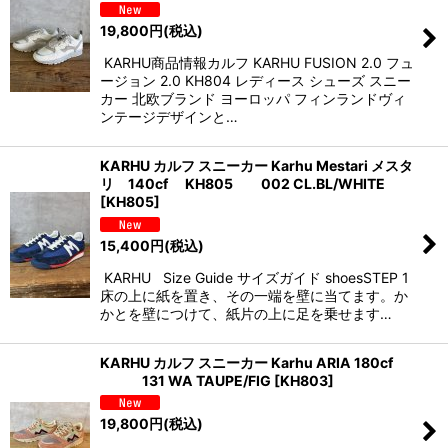
19,800
円
(税込)
KARHU商品情報カルフ KARHU FUSION 2.0 フュ
ージョン 2.0 KH804 レディース シューズ スニー
カー 北欧ブランド ヨーロッパ フィンランドヴィ
ンテージデザインと…
KARHU カルフ スニーカー Karhu Mestari メスタ
リ 140cf KH805 002 CL.BL/WHITE
[
KH805
]
15,400
円
(税込)
KARHU Size Guide サイズガイド shoesSTEP 1
床の上に紙を置き、その一端を壁に当てます。か
かとを壁につけて、紙片の上に足を乗せます…
KARHU カルフ スニーカー Karhu ARIA 180cf
131 WA TAUPE/FIG
[
KH803
]
19,800
円
(税込)