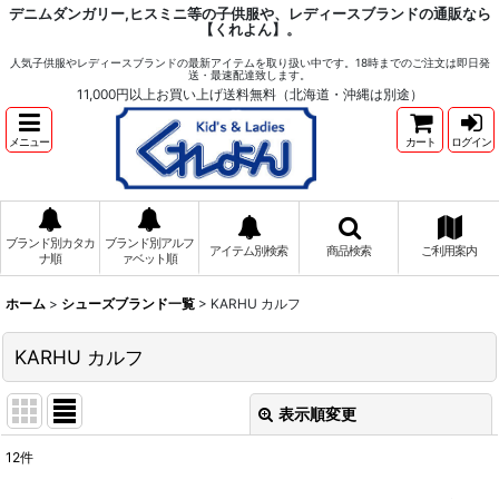
デニムダンガリー,ヒスミニ等の子供服や、レディースブランドの通販なら
【くれよん】。
人気子供服やレディースブランドの最新アイテムを取り扱い中です。18時までのご注文は即日発
送・最速配達致します。
11,000円以上お買い上げ送料無料（北海道・沖縄は別途）
メニュー
カート
ログイン
ブランド別カタカ
ブランド別アルフ
アイテム別検索
商品検索
ご利用案内
ナ順
ァベット順
ホーム
>
シューズブランド一覧
>
KARHU カルフ
KARHU カルフ
表示順変更
閉じる
12
件
表示数
: