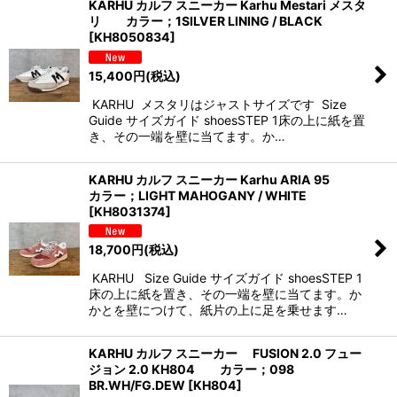
KARHU カルフ スニーカー Karhu Mestari メスタ
リ カラー；1SILVER LINING / BLACK
並び順
:
[
KH8050834
]
15,400
円
(税込)
絞り込む
KARHU メスタリはジャストサイズです Size
Guide サイズガイド shoesSTEP 1床の上に紙を置
き、その一端を壁に当てます。か…
KARHU カルフ スニーカー Karhu ARIA 95
カラー；LIGHT MAHOGANY / WHITE
[
KH8031374
]
18,700
円
(税込)
KARHU Size Guide サイズガイド shoesSTEP 1
床の上に紙を置き、その一端を壁に当てます。か
かとを壁につけて、紙片の上に足を乗せます…
KARHU カルフ スニーカー FUSION 2.0 フュー
ジョン 2.0 KH804 カラー；098
BR.WH/FG.DEW
[
KH804
]