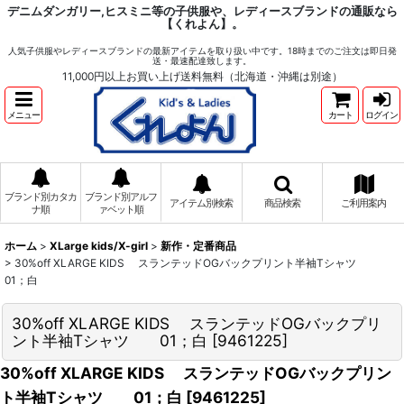
デニムダンガリー,ヒスミニ等の子供服や、レディースブランドの通販なら
【くれよん】。
人気子供服やレディースブランドの最新アイテムを取り扱い中です。18時までのご注文は即日発
送・最速配達致します。
11,000円以上お買い上げ送料無料（北海道・沖縄は別途）
メニュー
カート
ログイン
ブランド別カタカ
ブランド別アルフ
アイテム別検索
商品検索
ご利用案内
ナ順
ァベット順
ホーム
>
XLarge kids/X-girl
>
新作・定番商品
>
30%off XLARGE KIDS スランテッドOGバックプリント半袖Tシャツ
01；白
30%off XLARGE KIDS スランテッドOGバックプリ
ント半袖Tシャツ 01；白
[
9461225
]
30%off XLARGE KIDS スランテッドOGバックプリン
ト半袖Tシャツ 01；白
[
9461225
]