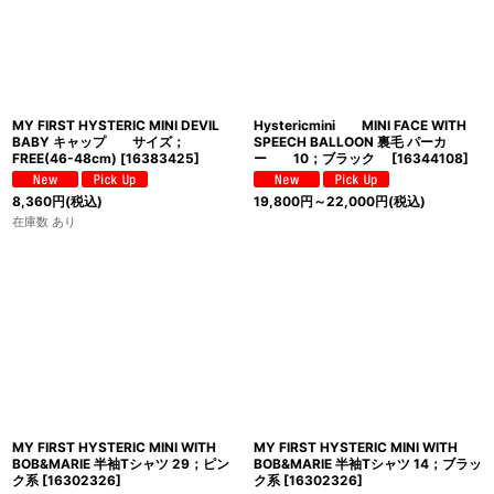
MY FIRST HYSTERIC MINI DEVIL
Hystericmini MINI FACE WITH
BABY キャップ サイズ；
SPEECH BALLOON 裏毛 パーカ
FREE(46-48cm)
[
16383425
]
ー 10；ブラック
[
16344108
]
8,360
円
(税込)
19,800
円
～22,000
円
(税込)
在庫数 あり
MY FIRST HYSTERIC MINI WITH
MY FIRST HYSTERIC MINI WITH
BOB&MARIE 半袖Tシャツ 29；ピン
BOB&MARIE 半袖Tシャツ 14；ブラッ
ク系
[
16302326
]
ク系
[
16302326
]