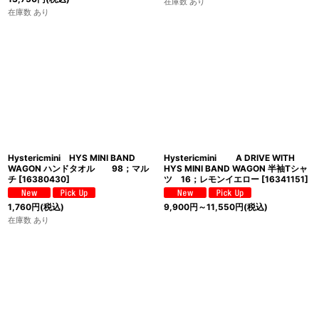
在庫数 あり
在庫数 あり
Hystericmini HYS MINI BAND
Hystericmini A DRIVE WITH
WAGON ハンドタオル 98；マル
HYS MINI BAND WAGON 半袖Tシャ
チ
[
16380430
]
ツ 16；レモンイエロー
[
16341151
]
1,760
円
(税込)
9,900
円
～11,550
円
(税込)
在庫数 あり