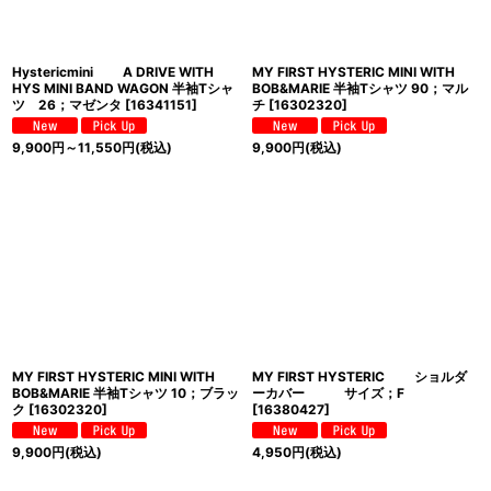
Hystericmini A DRIVE WITH
MY FIRST HYSTERIC MINI WITH
HYS MINI BAND WAGON 半袖Tシャ
BOB&MARIE 半袖Tシャツ 90；マル
ツ 26；マゼンタ
[
16341151
]
チ
[
16302320
]
9,900
円
～11,550
円
(税込)
9,900
円
(税込)
MY FIRST HYSTERIC MINI WITH
MY FIRST HYSTERIC ショルダ
BOB&MARIE 半袖Tシャツ 10；ブラッ
ーカバー サイズ；F
ク
[
16302320
]
[
16380427
]
9,900
円
(税込)
4,950
円
(税込)