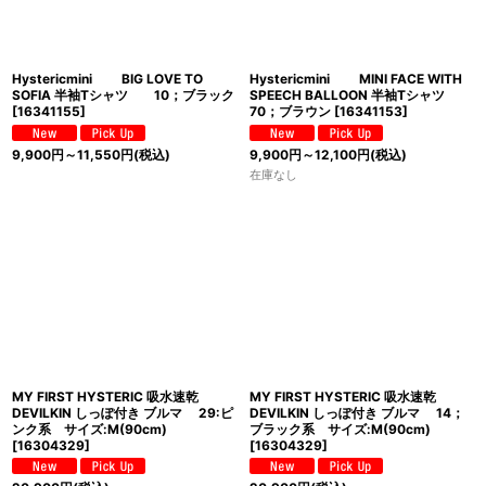
Hystericmini BIG LOVE TO
Hystericmini MINI FACE WITH
SOFIA 半袖Tシャツ 10；ブラック
SPEECH BALLOON 半袖Tシャツ
[
16341155
]
70；ブラウン
[
16341153
]
9,900
円
～11,550
円
(税込)
9,900
円
～12,100
円
(税込)
在庫なし
MY FIRST HYSTERIC 吸水速乾
MY FIRST HYSTERIC 吸水速乾
DEVILKIN しっぽ付き ブルマ 29:ピ
DEVILKIN しっぽ付き ブルマ 14；
ンク系 サイズ:M(90cm)
ブラック系 サイズ:M(90cm)
[
16304329
]
[
16304329
]