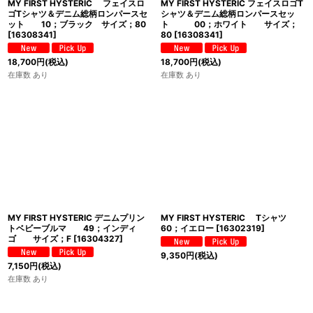
MY FIRST HYSTERIC フェイスロ
MY FIRST HYSTERIC フェイスロゴT
ゴTシャツ＆デニム総柄ロンパースセ
シャツ＆デニム総柄ロンパースセッ
ット 10；ブラック サイズ；80
ト 00；ホワイト サイズ；
[
16308341
]
80
[
16308341
]
18,700
円
(税込)
18,700
円
(税込)
在庫数 あり
在庫数 あり
MY FIRST HYSTERIC デニムプリン
MY FIRST HYSTERIC Tシャツ
トベビーブルマ 49；インディ
60；イエロー
[
16302319
]
ゴ サイズ；F
[
16304327
]
9,350
円
(税込)
7,150
円
(税込)
在庫数 あり