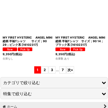
MY FIRST HYSTERIC ANGEL MINI
MY FIRST HYSTERIC ANGEL MINI
総柄 半袖Tシャツ サイズ；90
総柄 半袖Tシャツ サイズ；90 14；
29；ピンク系
[
16102317
]
ブラック系
[
16102317
]
9,350
円
(税込)
9,350
円
(税込)
在庫なし
在庫数 あり
1
2
3
...
7
次
»
カテゴリで絞り込む
特集で絞り込む
DENIM DUNGAREE(デニムダンガリー)
GO TO HOLLYWOOD(ゴートゥーハリウッド)
ホーム
Tシャツ・カットソー