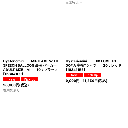
在庫数 あり
Hystericmini MINI FACE WITH
Hystericmini BIG LOVE TO
SPEECH BALLOON 裏毛 パーカー
SOFIA 半袖Tシャツ 20；レッド
ADULT SIZE；M 10；ブラック
[
16341155
]
[
16344109
]
9,900
円
～11,550
円
(税込)
28,600
円
(税込)
在庫数 あり