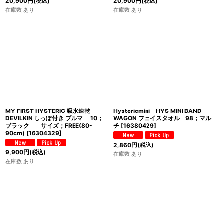
20,900
円
(税込)
20,900
円
(税込)
在庫数 あり
在庫数 あり
MY FIRST HYSTERIC 吸水速乾
Hystericmini HYS MINI BAND
DEVILKIN しっぽ付き ブルマ 10；
WAGON フェイスタオル 98；マル
ブラック サイズ；FREE(80-
チ
[
16380429
]
90cm)
[
16304329
]
2,860
円
(税込)
9,900
円
(税込)
在庫数 あり
在庫数 あり