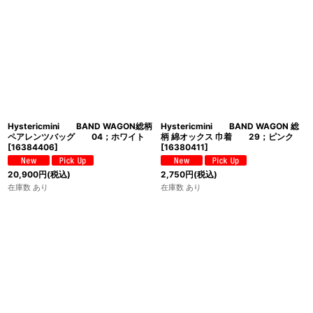
Hystericmini BAND WAGON総柄
Hystericmini BAND WAGON 総
ペアレンツバッグ 04；ホワイト
柄 綿オックス 巾着 29；ピンク
[
16384406
]
[
16380411
]
20,900
円
(税込)
2,750
円
(税込)
在庫数 あり
在庫数 あり