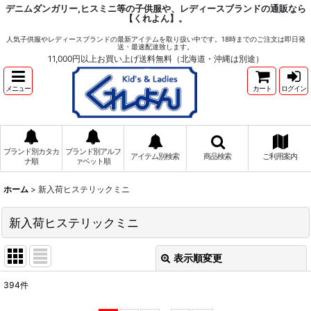
デニムダンガリー,ヒスミニ等の子供服や、レディースブランドの通販なら
【くれよん】。
人気子供服やレディースブランドの最新アイテムを取り扱い中です。18時までのご注文は即日発
送・最速配達致します。
11,000円以上お買い上げ送料無料（北海道・沖縄は別途）
メニュー
カート
ログイン
ブランド別カタカ
ブランド別アルフ
アイテム別検索
商品検索
ご利用案内
ナ順
ァベット順
ホーム
>
新入荷ヒステリックミニ
新入荷ヒステリックミニ
表示順変更
閉じる
394
件
表示数
: