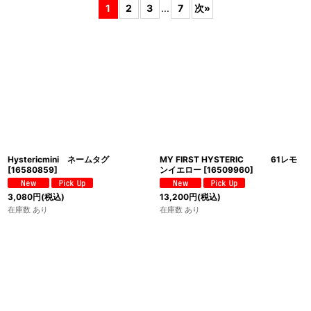
1
2
3
...
7
次
»
並び順
:
絞り込む
Hystericmini ネームタグ
MY FIRST HYSTERIC 61レモ
[
16580859
]
ンイエロー
[
16509960
]
3,080
円
(税込)
13,200
円
(税込)
在庫数 あり
在庫数 あり