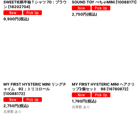
SWEETIE柄半袖Ｔシャツ 70：ブラウ
SOUND TOY ぺちゃMINI
[
10088171
]
ン
[
16202704
]
2,750
円
(税込)
9,900
円
(税込)
MY FIRST HYSTERIC MINI リングチ
MY FIRST HYSTERIC MINI ヘアクリ
ャイム 92；トリコロール
ップ2個セット 98
[
16780872
]
[
10088172
]
1,760
円
(税込)
2,750
円
(税込)
在庫数 あり
在庫数 あり