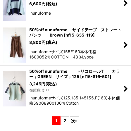
6,600
円
(税込)
nunuforme
50%off nunuforme サイドテープ ストレート
パンツ Brown
[
nf15-635-119
]
8,800
円
(税込)
nunuformeサイズ155F160本体価格
1600052％COTTON 48％Lyocell
50%off nunuforme トリコロールT カラ
ー；GREEN サイズ；125
[
nf15-816-501
]
3,245
円
(税込)
在庫数 あり
nunuformeサイズ125.135.145155.F(160)本体価
格59008900100％Cotton
1
2
次
»