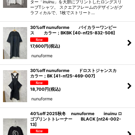
ター「inuinu」を大胆にプリントしたロングスリ
ーブTシャツ。 スクエアフレームのデザインがグ
ラフィカルで、1枚でストリート…
30%off nunuforme バイカラーワンピー
ス カラー；BKBK
[
40-nf25-832-506
]
17,600
円
(税込)
nunuforme
30%off nunuforme ドロストジャンスカ
カラー；BK
[
41-nf25-469-007
]
18,700
円
(税込)
nunuforme
40%off 2025秋冬 nunuforme inuinu ロ
ゴプリントトレーナー BLACK
[
nt24-002-
13
]