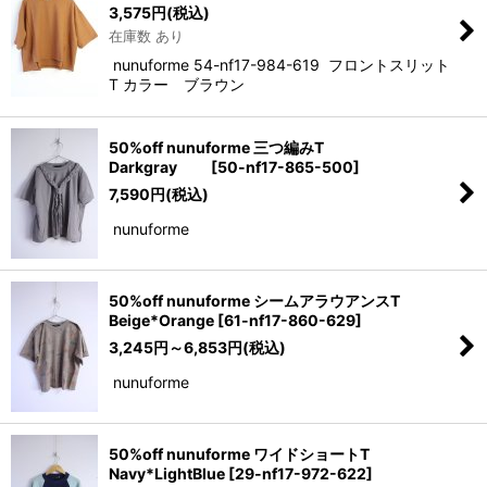
3,575
円
(税込)
在庫数 あり
nunuforme 54-nf17-984-619 フロントスリット
T カラー ブラウン
50%off nunuforme 三つ編みT
Darkgray
[
50-nf17-865-500
]
7,590
円
(税込)
nunuforme
50%off nunuforme シームアラウアンスT
Beige*Orange
[
61-nf17-860-629
]
3,245
円
～6,853
円
(税込)
nunuforme
50%off nunuforme ワイドショートT
Navy*LightBlue
[
29-nf17-972-622
]