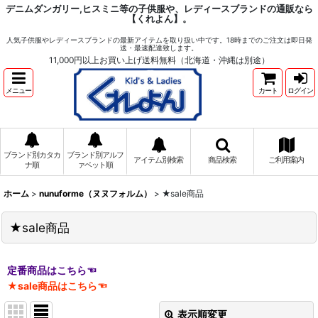
デニムダンガリー,ヒスミニ等の子供服や、レディースブランドの通販なら
【くれよん】。
人気子供服やレディースブランドの最新アイテムを取り扱い中です。18時までのご注文は即日発
送・最速配達致します。
11,000円以上お買い上げ送料無料（北海道・沖縄は別途）
メニュー
カート
ログイン
ブランド別カタカ
ブランド別アルフ
アイテム別検索
商品検索
ご利用案内
ナ順
ァベット順
ホーム
>
nunuforme（ヌヌフォルム）
>
★sale商品
★sale商品
定番商品はこちら☜
★sale商品はこちら☜
表示順変更
閉じる