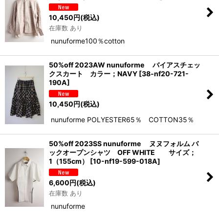
10,450
円
(税込)
在庫数 あり
nunuforme100％cotton
50%off 2023AW nunuforme バイアスチェッ
クスカート カラー；NAVY
[
38‐nf20-721-
190A
]
10,450
円
(税込)
nunuforme POLYESTER65％ COTTON35％
50%off 2023SS nunuforme ヌヌフォルム バ
ックオープンシャツ OFF WHITE サイズ；
1（155cm）
[
10-nf19-599-018A
]
6,600
円
(税込)
在庫数 あり
nunuforme