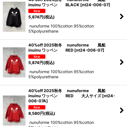
inuinu ワッペン BLACK
[
nt24-006-07
]
5,874
円
(税込)
nunuforme 100%cotton 95%cotton
5%polyurethane
40%off 2025秋冬 nunuforme 風船
inuinu ワッペン RED
[
nt24-006-07
]
5,874
円
(税込)
nunuforme 100%cotton 95%cotton
5%polyurethane
40%off 2025秋冬 nunuforme 風船
inuinu ワッペン RED 大人サイズ
[
nt24-
006-07A
]
8,580
円
(税込)
nunuforme 100%cotton 95%cotton