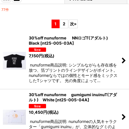
77
件
表示数
:
1
2
次
»
並び順
:
30%off nunuforme NNロゴT(アダルト)
Black
[
nt25-005-03A
]
絞り込む
7,150
円
(税込)
nunuforme商品説明: シンプルながらも存在感を
放つ、箔プリントのラインデザインがポイント。
nunuformeならではの個性とモード感をミックス
したTシャツです。 光の角度によって…
30%off nunuforme gumigumi inuinuT(アダ
ルト) White
[
nt25-005-04A
]
10,450
円
(税込)
nunuforme商品説明: nunuformeの人気キャラク
ター「gumigumi inuinu」が、立体的なグミのよ