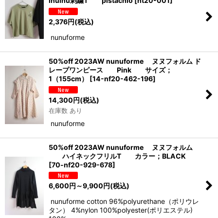
inuinu刺繍T pistachio
[
nt20-001
]
2,376
円
(税込)
nunuforme
50%off 2023AW nunuforme ヌヌフォルム ド
レープワンピース Pink サイズ；
1（155cm）
[
14-nf20-462-196
]
14,300
円
(税込)
在庫数 あり
nunuforme
50%off 2023AW nunuforme ヌヌフォルム
ハイネックフリルT カラー；BLACK
[
70-nf20-929-678
]
6,600
円
～9,900
円
(税込)
nunuforme cotton 96%polyurethane（ポリウレ
タン） 4%nylon 100%polyester(ポリエステル)