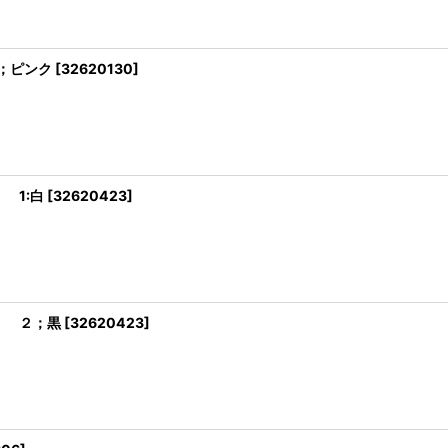
6；ピンク
[
32620130
]
 1:白
[
32620423
]
E ２；黒
[
32620423
]