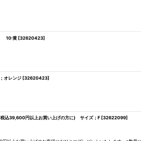
 10:黄
[
32620423
]
5；オレンジ
[
32620423
]
(税込39,600円以上お買い上げの方に) サイズ；F
[
32622099
]