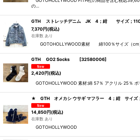
GOTOHOLLYWOOD FITH社の商品を含む税込
の…
GTH ストレッチデニム JK 4；紺 サイズ；11
7,370
円
(税込)
在庫数 あり
GOTOHOLLYWOOD素材 綿100％サイズ（cm）100-1
GTH GO2 Socks
[
32580006
]
2,420
円
(税込)
GOTOHOLLYWOOD 素材:綿 57％ アクリル 25％ 
★ GTH オメカシ ウサギ マフラー 4；紺 サイズ
14,850
円
(税込)
在庫数 あり
GOTOHOLLYWOOD