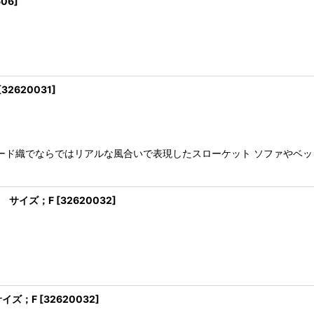
606
]
[
32620031
]
ャガード織でならではリアルな風合いで表現したスローケット ソファやベ
BR サイズ；F
[
32620032
]
サイズ；F
[
32620032
]