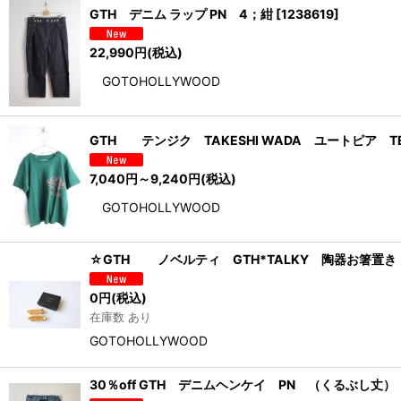
GTH デニム ラップ PN 4；紺
[
1238619
]
22,990
円
(税込)
GOTOHOLLYWOOD
GTH テンジク TAKESHI WADA ユートピア T
7,040
円
～9,240
円
(税込)
GOTOHOLLYWOOD
☆GTH ノベルティ GTH*TALKY 陶器お箸置き 
0
円
(税込)
在庫数 あり
GOTOHOLLYWOOD
30％off GTH デニムヘンケイ PN （くるぶし丈）