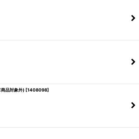
E商品対象外)
[
1408098
]