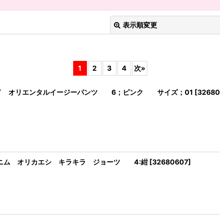
表示順変更
1
2
3
4
次
»
ハリウッド オリエンタルイージーパンツ 6；ピンク サイズ；01
[
32680
絞り込む
 デニム オリカエシ キラキラ ジョーツ 4:紺
[
32680607
]