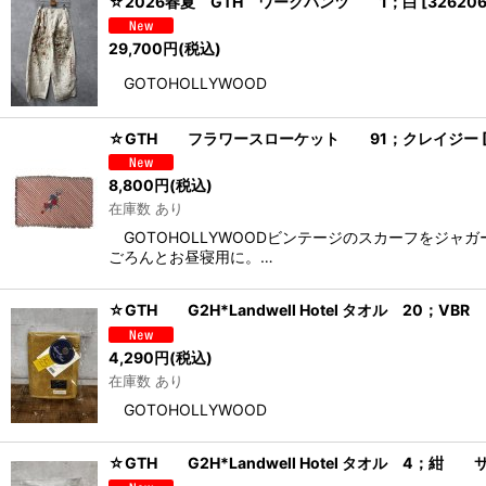
☆2026春夏 GTH ワークパンツ 1；白
[
32620
29,700
円
(税込)
GOTOHOLLYWOOD
☆GTH フラワースローケット 91；クレイジー
8,800
円
(税込)
在庫数 あり
GOTOHOLLYWOODビンテージのスカーフをジ
ごろんとお昼寝用に。…
☆GTH G2H*Landwell Hotel タオル 20；V
4,290
円
(税込)
在庫数 あり
GOTOHOLLYWOOD
☆GTH G2H*Landwell Hotel タオル 4；紺 