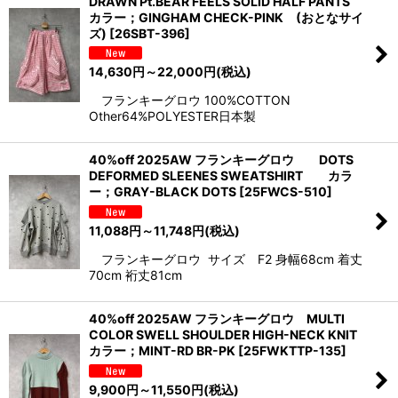
DRAWN Pt.BEAR FEELS SOLID HALF PANTS
カラー；GINGHAM CHECK-PINK (おとなサイ
ズ)
[
26SBT-396
]
14,630
円
～22,000
円
(税込)
フランキーグロウ 100%COTTON
Other64%POLYESTER日本製
40%off 2025AW フランキーグロウ DOTS
DEFORMED SLEENES SWEATSHIRT カラ
ー；GRAY-BLACK DOTS
[
25FWCS-510
]
11,088
円
～11,748
円
(税込)
フランキーグロウ サイズ F2 身幅68cm 着丈
70cm 裄丈81cm
40%off 2025AW フランキーグロウ MULTI
COLOR SWELL SHOULDER HIGH-NECK KNIT
カラー；MINT-RD BR-PK
[
25FWKTTP-135
]
9,900
円
～11,550
円
(税込)