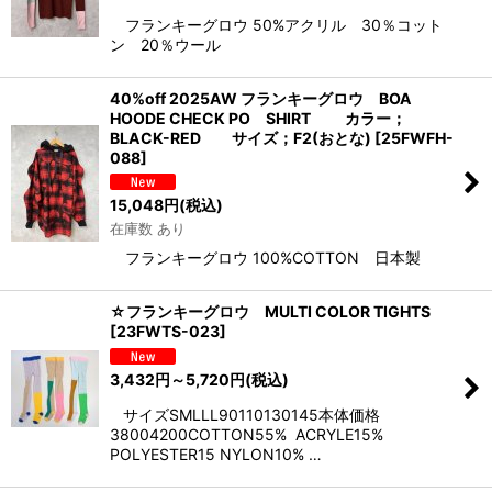
フランキーグロウ 50%アクリル 30％コット
ン 20％ウール
40%off 2025AW フランキーグロウ BOA
HOODE CHECK PO SHIRT カラー；
BLACK-RED サイズ；F2(おとな)
[
25FWFH-
088
]
15,048
円
(税込)
在庫数 あり
フランキーグロウ 100%COTTON 日本製
☆フランキーグロウ MULTI COLOR TIGHTS
[
23FWTS-023
]
3,432
円
～5,720
円
(税込)
サイズSMLLL90110130145本体価格
38004200COTTON55% ACRYLE15%
POLYESTER15 NYLON10% …