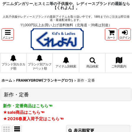
デニムダンガリー,ヒスミニ等の子供服や、レディースブランドの通販なら
【くれよん】。
人気子供服やレディースブランドの最新アイテムを取り扱い中です。18時までのご注文は即日発
送・最速配達致します。
11,000円以上お買い上げ送料無料（北海道・沖縄は別途）
メニュー
カート
ログイン
ブランド別カタカ
ブランド別アルフ
アイテム別検索
商品検索
ご利用案内
ナ順
ァベット順
ホーム
>
FRANKYGROW(フランキーグロウ)
>
新作・定番
新作・定番
新作・定番商品はこちら☜
★sale商品はこちら☜
★2026春夏入荷予定はこちら☜
表示順変更
閉じる