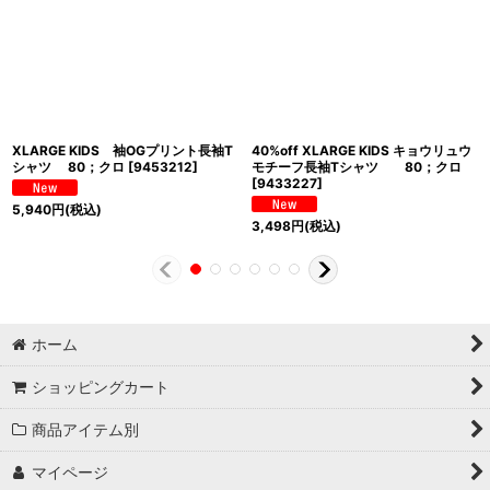
XLARGE KIDS 袖OGプリント長袖T
40%off XLARGE KIDS キョウリュウ
シャツ 80；クロ
[
9453212
]
モチーフ長袖Tシャツ 80；クロ
[
9433227
]
5,940
円
(税込)
3,498
円
(税込)
ホーム
ショッピングカート
商品アイテム別
マイページ