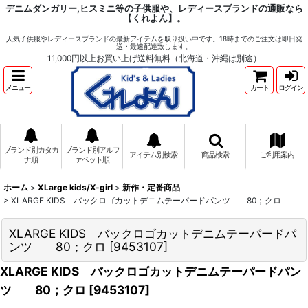
デニムダンガリー,ヒスミニ等の子供服や、レディースブランドの通販なら
【くれよん】。
人気子供服やレディースブランドの最新アイテムを取り扱い中です。18時までのご注文は即日発
送・最速配達致します。
11,000円以上お買い上げ送料無料（北海道・沖縄は別途）
メニュー
カート
ログイン
ブランド別カタカ
ブランド別アルフ
アイテム別検索
商品検索
ご利用案内
ナ順
ァベット順
ホーム
>
XLarge kids/X-girl
>
新作・定番商品
>
XLARGE KIDS バックロゴカットデニムテーパードパンツ 80；クロ
XLARGE KIDS バックロゴカットデニムテーパードパ
ンツ 80；クロ
[
9453107
]
XLARGE KIDS バックロゴカットデニムテーパードパン
ツ 80；クロ
[
9453107
]