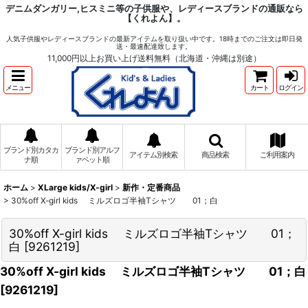
デニムダンガリー,ヒスミニ等の子供服や、レディースブランドの通販なら
【くれよん】。
人気子供服やレディースブランドの最新アイテムを取り扱い中です。18時までのご注文は即日発
送・最速配達致します。
11,000円以上お買い上げ送料無料（北海道・沖縄は別途）
メニュー
カート
ログイン
ブランド別カタカ
ブランド別アルフ
アイテム別検索
商品検索
ご利用案内
ナ順
ァベット順
ホーム
>
XLarge kids/X-girl
>
新作・定番商品
>
30%off X-girl kids ミルズロゴ半袖Tシャツ 01；白
30%off X-girl kids ミルズロゴ半袖Tシャツ 01；
白
[
9261219
]
30%off X-girl kids ミルズロゴ半袖Tシャツ 01；白
[
9261219
]