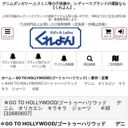
デニムダンガリー,ヒスミニ等の子供服や、レディースブランドの通販なら
【くれよん】。
人気子供服やレディースブランドの最新アイテムを取り扱い中です。18時までのご注文は即日発
送・最速配達致します。
11,000円以上お買い上げ送料無料（北海道・沖縄は別途）
メニュー
カート
ログイン
ブランド別カタカ
ブランド別アルフ
アイテム別検索
商品検索
ご利用案内
ナ順
ァベット順
ホーム
>
GO TO HOLLYWOOD(ゴートゥーハリウッド)
>
新作・定番
>
☆GO TO HOLLYWOOD/ゴートゥーハリウッド デニム オリカエシ キラ
キラ ジョーツ 4:紺
☆GO TO HOLLYWOOD/ゴートゥーハリウッド デ
ニム オリカエシ キラキラ ジョーツ 4:紺
[
32680607
]
☆GO TO HOLLYWOOD/ゴートゥーハリウッド デニ