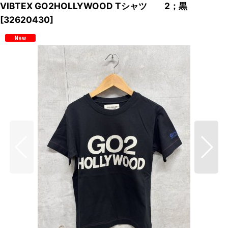
VIBTEX GO2HOLLYWOOD Tシャツ 2；黒
[
32620430
]