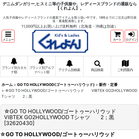
デニムダンガリー,ヒスミニ等の子供服や、レディースブランドの通販なら
【くれよん】。
人気子供服やレディースブランドの最新アイテムを取り扱い中です。18時までのご注文は即日発
送・最速配達致します。
11,000円以上お買い上げ送料無料（北海道・沖縄は別途）
メニュー
カート
ログイン
ブランド別カタカ
ブランド別アルフ
アイテム別検索
商品検索
ご利用案内
ナ順
ァベット順
ホーム
>
GO TO HOLLYWOOD(ゴートゥーハリウッド)
>
新作・定番
>
☆GO TO HOLLYWOOD/ゴートゥーハリウッド VIBTEX GO2HOLLYWOOD
Tシャツ 2；黒
☆GO TO HOLLYWOOD/ゴートゥーハリウッド
VIBTEX GO2HOLLYWOOD Tシャツ 2；黒
[
32620430
]
☆GO TO HOLLYWOOD/ゴートゥーハリウッド