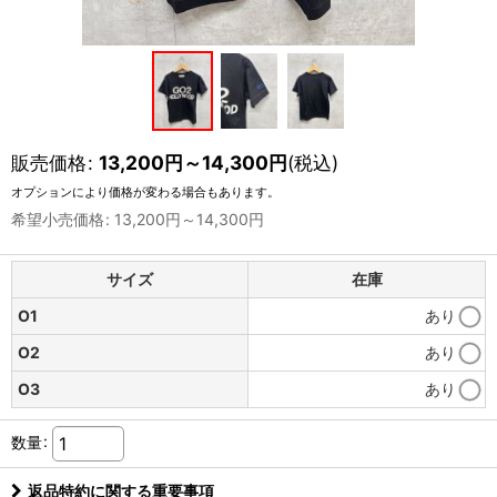
販売価格
:
13,200
円
～14,300
円
(税込)
オプションにより価格が変わる場合もあります。
希望小売価格
:
13,200
円
～14,300
円
サイズ
在庫
O1
あり
O2
あり
O3
あり
数量
:
返品特約に関する重要事項