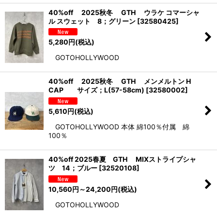
40%off 2025秋冬 GTH ウラケ コマーシャ
ル スウェット 8；グリーン
[
32580425
]
5,280
円
(税込)
GOTOHOLLYWOOD
40%off 2025秋冬 GTH メンメルトン H
CAP サイズ；L(57-58cm)
[
32580002
]
5,610
円
(税込)
GOTOHOLLYWOOD 本体 綿100％付属 綿
100％
40%off 2025春夏 GTH MIXストライプシャ
ツ 14；ブルー
[
32520108
]
10,560
円
～24,200
円
(税込)
GOTOHOLLYWOOD