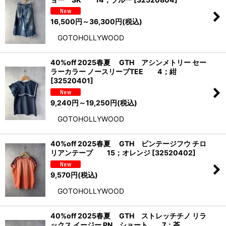
16,500
円
～36,300
円
(税込)
GOTOHOLLYWOOD
40%off 2025春夏 GTH アシンメトリー セー
ラーカラー ノースリーブTEE 4；紺
[
32520401
]
9,240
円
～19,250
円
(税込)
GOTOHOLLYWOOD
40%off 2025春夏 GTH ビンテージフウ チロ
リアンテープ 15；オレンジ
[
32520402
]
9,570
円
(税込)
GOTOHOLLYWOOD
40%off 2025春夏 GTH ストレッチチノ リラ
ックス イージー PN ショート 7；茶