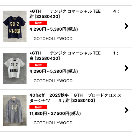
⭐︎GTH テンジク コマーシャル TEE 4；
紺
[
32580420
]
4,290
円
～5,390
円
(税込)
GOTOHOLLYWOOD
⭐︎GTH テンジク コマーシャル TEE 1；
白
[
32580420
]
4,290
円
～5,390
円
(税込)
GOTOHOLLYWOOD
40%off 2025秋冬 GTH ブロードクロス ス
ターシャツ 4；紺
[
32580103
]
11,880
円
～27,500
円
(税込)
GOTOHOLLYWOOD