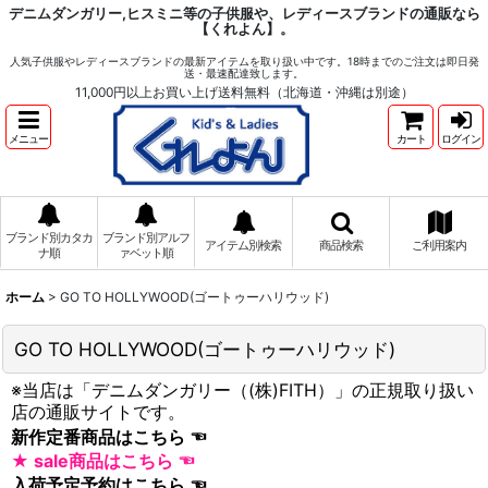
デニムダンガリー,ヒスミニ等の子供服や、レディースブランドの通販なら
【くれよん】。
人気子供服やレディースブランドの最新アイテムを取り扱い中です。18時までのご注文は即日発
送・最速配達致します。
11,000円以上お買い上げ送料無料（北海道・沖縄は別途）
メニュー
カート
ログイン
ブランド別カタカ
ブランド別アルフ
アイテム別検索
商品検索
ご利用案内
ナ順
ァベット順
ホーム
>
GO TO HOLLYWOOD(ゴートゥーハリウッド)
GO TO HOLLYWOOD(ゴートゥーハリウッド)
※当店は「デニムダンガリー（(株)FITH）」の正規取り扱い
店の通販サイトです。
新作定番商品はこちら
★ sale商品はこちら
入荷予定予約はこちら