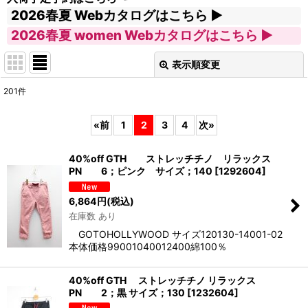
2026春夏 Webカタログはこちら
2026春夏 women Webカタログはこちら
表示順変更
閉じる
201
件
サブカテゴリ
:
«
前
1
2
3
4
次
»
表示数
:
40%off GTH ストレッチチノ リラックス
PN 6；ピンク サイズ；140
[
1292604
]
並び順
:
6,864
円
(税込)
在庫数 あり
絞り込む
GOTOHOLLYWOOD サイズ120130-14001-02
本体価格99001040012400綿100％
40%off GTH ストレッチチノ リラックス
PN 2；黒 サイズ；130
[
1232604
]