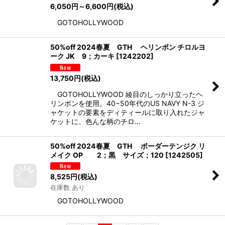
6,050
円
～6,600
円
(税込)
GOTOHOLLYWOOD
50%off 2024春夏 GTH ヘリンボン チロルヨ
ーク JK 9；カーキ
[
1242202
]
13,750
円
(税込)
GOTOHOLLYWOOD 綾目のしっかり立ったヘ
リンボンを使用。40−50年代のUS NAVY N-3 ジ
ャケットの要素をディティールに取り入れたジャ
ケットに、色んな柄のチロ…
50%off 2024春夏 GTH ボーダーテンジク リ
メイク OP 2；黒 サイズ；120
[
1242505
]
8,525
円
(税込)
在庫数 あり
GOTOHOLLYWOOD