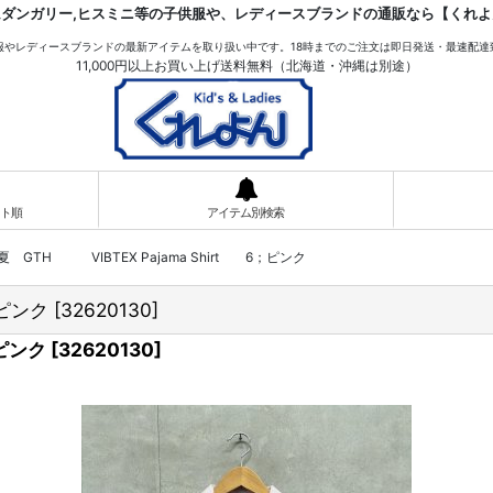
ムダンガリー,ヒスミニ等の子供服や、レディースブランドの通販なら【くれよ
服やレディースブランドの最新アイテムを取り扱い中です。18時までのご注文は即日発送・最速配達
11,000円以上お買い上げ送料無料（北海道・沖縄は別途）
ト順
アイテム別検索
夏 GTH VIBTEX Pajama Shirt 6；ピンク
；ピンク
[
32620130
]
；ピンク
[
32620130
]