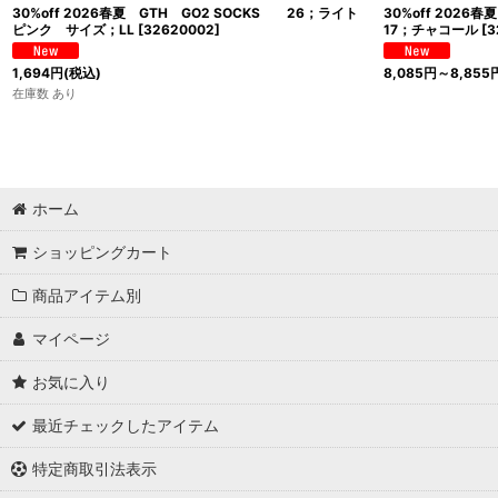
30%off 2026春夏 GTH GO2 SOCKS 26；ライト
30%off 202
ピンク サイズ；LL
[
32620002
]
17；チャコール
[
3
1,694
円
(税込)
8,085
円
～8,855
在庫数 あり
ホーム
ショッピングカート
商品アイテム別
マイページ
お気に入り
最近チェックしたアイテム
特定商取引法表示