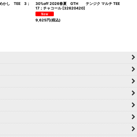
おめかし TEE 3；
30%off 2026春夏 GTH テンジク マルチ TEE
17；チャコール
[
32620420
]
9,625
円
(税込)