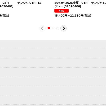
6春夏 GTH テンジク GTH TEE
30%off 2026春夏 GTH テンジク
2620401
]
グレー
[
32620406
]
円
(税込)
15,400
円
～22,330
円
(税込)