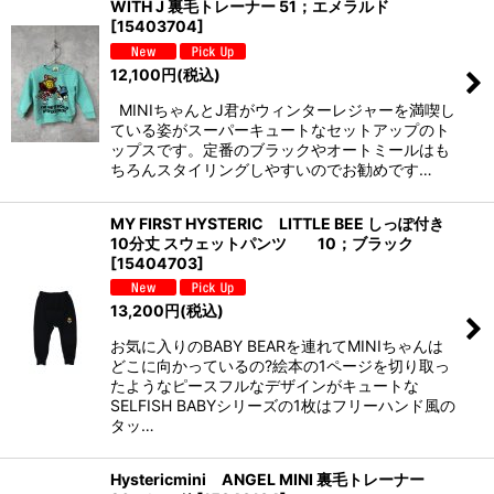
WITH J 裏毛トレーナー 51；エメラルド
[
15403704
]
12,100
円
(税込)
MINIちゃんとJ君がウィンターレジャーを満喫し
ている姿がスーパーキュートなセットアップのト
ップスです。定番のブラックやオートミールはも
ちろんスタイリングしやすいのでお勧めです…
MY FIRST HYSTERIC LITTLE BEE しっぽ付き
10分丈 スウェットパンツ 10；ブラック
[
15404703
]
13,200
円
(税込)
お気に入りのBABY BEARを連れてMINIちゃんは
どこに向かっているの?絵本の1ページを切り取っ
たようなピースフルなデザインがキュートな
SELFISH BABYシリーズの1枚はフリーハンド風の
タッ…
Hystericmini ANGEL MINI 裏毛トレーナー