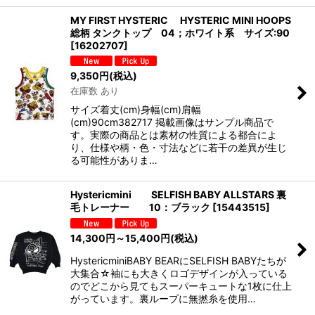
MY FIRST HYSTERIC HYSTERIC MINI HOOPS
総柄 タンクトップ 04；ホワイト系 サイズ:90
[
16202707
]
9,350
円
(税込)
在庫数 あり
サイズ着丈(cm)身幅(cm)肩幅
(cm)90cm382717 掲載画像はサンプル商品で
す。実際の商品とは素材の性質による都合によ
り、仕様や柄・色・寸法などに若干の差異が生じ
る可能性がありま…
Hystericmini SELFISH BABY ALLSTARS 裏
毛トレーナー 10：ブラック
[
15443515
]
14,300
円
～15,400
円
(税込)
HystericminiBABY BEARにSELFISH BABYたちが
大集合☆袖にも大きくロゴデザインが入っている
のでどこから見てもスーパーキュートな1枚に仕上
がっています。裏ループに無撚糸を使用…