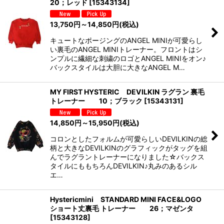
20；レッド
[
15343134
]
13,750
円
～14,850
円
(税込)
キュートなポージングのANGEL MINIが可愛らし
い裏毛のANGEL MINIトレーナー。フロントはシ
ンプルに繊細な刺繍のロゴとANGEL MINIをオン♪
バックスタイルは大胆に大きなANGEL M…
MY FIRST HYSTERIC DEVILKIN ラグラン 裏毛
トレーナー 10；ブラック
[
15343131
]
14,850
円
～15,950
円
(税込)
コロンとしたフォルムが可愛らしいDEVILKINの総
柄と大きなDEVILKINのグラフィックがタッグを組
んでラグラントレーナーになりました☆バックス
タイルにももちろんDEVILKIN♪丸みのあるシル
エ…
Hystericmini STANDARD MINI FACE&LOGO
ショート丈裏毛 トレーナー 26；マゼンタ
[
15343128
]