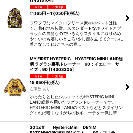
[
14313104
]
11,165
円
～17,050
円
(税込)
フワフワなマイクロフリース素材のベストは軽
く、着心地も抜群。スタンダードなホワイトとブ
ラックの展開なのでいろんなスタイルに取り込め
やすいのも嬉しいところ♪少し襟を立ててクールに
着こなしてね♪こちらの商…
MY FIRST HYSTERIC HYSTERIC MINI LAND総
柄 ラグラン裏毛トレーナー 60；イエロー サ
イズ；90
[
14303305
]
15,950
円
(税込)
在庫数 あり
ゆったりとしたシルエットのHYSTERIC MINI
LAND総柄を用いたラグラントレーナーです。
HYSTERIC MINI LANDのベストなどとスタイリン
グすれば暗くなりがちの秋冬コーデを一気に華…
30%off HystericMini DENIM
PATCHWORK総柄 RVベスト 90；マルチ