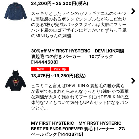
24,200
円
～25,300
円
(税込)
スッキリとしたラインのカツラギデニムのシャツ
に高級感のあるボタンでシンプルながらこだわり
のある1枚が完成♪バックスタイルは大胆にフリー
ハンド風のロゴデザインにどこかいたずらっ子風
のMINIちゃんの刺繍…
30%off MY FIRST HYSTERIC DEVILKIN刺繍
裏起毛 つの付き パーカー 10:ブラック
[
14444508
]
13,475
円
～19,250
円
(税込)
ヒスミニと言えばDEVILKIN☆裏起毛の暖か柔ら
か素材で包まれたらみんなうっとり♪繊細かつ豪華
な刺繍が大きく施されてフードにはDEVILKINの立
体的なツノもついて気分もUP☆セットになるパン
ツとそ…
MY FIRST HYSTERIC MY FIRST HYSTERIC
BEST FRIENDS FOREVER 裏毛トレーナー 27:
ペールピンク
[
14403715
]