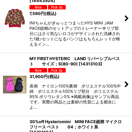
[
14443504
]
7,590
円
(税込)
INIちゃんがぎゅっとつまったHYS MINI JAM
PACK総柄のセットアップのトレーナー☆リブ部
分にはさり気ないロゴがデザインされた洗練され
た1枚♪セットになるパンツはもちろんレッドが映
えるイン…
MY FIRST HYSTERIC LAND リバーシブルベス
ト サイズ；S(80-90)
[
14313103
]
31,900
円
(税込)
表側 ナイロン100%裏側 ポリエステル100%中
綿 ポリエステル100%リブ部分 ポリエステル
95% ポリウレタン5% ※掲載画像はサンプル商品
です。実際の商品とは素材の性質による都合に
よ…
30%off Hystericmini MINI FACE総柄 マイクロ
フリース ベスト 04；ホワイト系