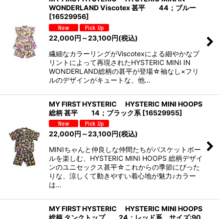
WONDERLAND Viscotex 甚平 44；ブルー
[
16529956
]
22,000
円
～23,100
円
(税込)
繊細なカラーリングがViscotexによる細やかなプ
リントによって再現されたHYSTERIC MINI IN
WONDERLAND総柄の甚平が登場☆袖なし×フリ
ルのデザインがキュートな、他…
MY FIRST HYSTERIC HYSTERIC MINI HOOPS
総柄 甚平 14；ブラック系
[
16529955
]
22,000
円
～23,100
円
(税込)
MINIちゃんと仲良しな仲間たちがバスケットボー
ルを楽しむ、HYSTERIC MINI HOOPS 総柄デザイ
ンのユニセックス甚平☆これからの季節にぴった
りな、涼しくて動きやすい着心地が魅力♪カラー
は…
MY FIRST HYSTERIC HYSTERIC MINI HOOPS
総柄 タンクトップ 24；レッド系 サイズ:90