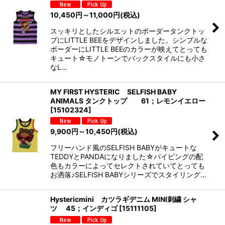
10,450
円
～11,000
円
(税込)
スッキリとしたシルエットのボーダータンクトッ
プにLITTLE BEEをデザインしました。シンプルな
ボーダーにLITTLE BEEのカラーが映えてとっても
キュート☆モノトーンでバックスタイルにも小さ
なL…
MY FIRST HYSTERIC SELFISH BABY
ANIMALS タンクトップ 61；レモンイエロー
[
15102324
]
9,900
円
～10,450
円
(税込)
フリーハンド風のSELFISH BABYがキュートな
TEDDYとPANDAになりました☆パイピングの配
色もカラーによってセレクトされていてとっても
お洒落♪SELFISH BABYシリーズでスタイリング…
Hystericmini カツラギデニム MINI刺繍 シャ
ツ 45；インディゴ
[
15111105
]