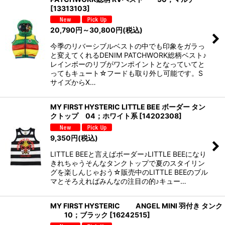
[
13313103
]
20,790
円
～30,800
円
(税込)
今季のリバーシブルベストの中でも印象をガラっ
と変えてくれるDENIM PATCHWORK総柄ベスト♪
レインボーのリブがワンポイントとなっていてと
ってもキュート☆フードも取り外し可能です。S
サイズからX…
MY FIRST HYSTERIC LITTLE BEE ボーダー タン
クトップ 04；ホワイト系
[
14202308
]
9,350
円
(税込)
LITTLE BEEと言えばボーダー♪LITTLE BEEになり
きれちゃうそんなタンクトップで夏のスタイリン
グを楽しんじゃおう☆販売中のLITTLE BEEのブル
マとそろえればみんなの注目の的♪キュー…
MY FIRST HYSTERIC ANGEL MINI 羽付き タン
10；ブラック
[
16242515
]