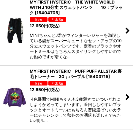
MY FIRST HYSTERIC THE WHITE WORLD
WITH J 10分丈 スウェットパンツ 10；ブラッ
ク
[
15404705
]
12,650
円
(税込)
MINIちゃんとJ君がウィンターレジャーを満喫し
ている姿がスーパーキュートなセットアップの10
分丈スウェットパンツです。定番のブラックやオ
ートミールはもちろんスタイリングしやすいので
お勧めですが暗くな…
MY FIRST HYSTERIC PUFF PUFF ALLSTAR 裏
毛トレーナー 30；パープル
[
15403715
]
12,650
円
(税込)
4色展開でMINIちゃんも3種類☆ついついどれに
しようか迷ってしまいます。着回ししやすいブラ
ックとオートミールはもちろん普段選ばないカラ
ーにチャレンジして秋冬のお洒落も楽しんでみた
い♪裏ル…