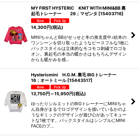
MY FIRST HYSTERIC KNIT WITH MINI&BB 裏
起毛トレーナー 26；マゼンタ
[
15403716
]
14,300
円
(税込)
MINIちゃんとBBがせっせと冬の身支度中♪絵本の
ワンシーンを切り取ったようなピースフルな1枚に
バックスタイルは立体的なモコモコ刺繍でロゴを
オン。裏起毛の本当の暖かさはもちろんデザイン
からも暖かみを感…
Hystericmini H.G.M. 裏毛 BIGトレーナー
16；オートミール
[
15443517
]
13,750
円
～15,950
円
(税込)
ゆったりシルエットのBIGトレーナーにMINIちゃ
ん自身がまるでロゴデザインを描いているかのよ
うなギミックのデザインが遊び心があってキュー
トな1枚です。バックスタイルはシンプルにMINI
FACEのプ…