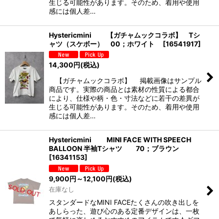
生じる可能性があります。そのため、着用や使用
感には個人差…
Hystericmini 【ガチャムックコラボ】 Tシ
ャツ（スケボー） 00；ホワイト
[
16541917
]
14,300
円
(税込)
【ガチャムックコラボ】 掲載画像はサンプル
商品です。実際の商品とは素材の性質による都合
により、仕様や柄・色・寸法などに若干の差異が
生じる可能性があります。そのため、着用や使用
感には個人差…
Hystericmini MINI FACE WITH SPEECH
BALLOON 半袖Tシャツ 70；ブラウン
[
16341153
]
9,900
円
～12,100
円
(税込)
在庫なし
スタンダードなMINI FACEたくさんの吹き出しを
あしらった、遊び心のある定番デザインは、一枚