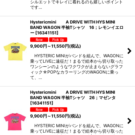
シルエットでキレイに着れるのも嬉しいポイント
です…
Hystericmini A DRIVE WITH HYS MINI
BAND WAGON 半袖Tシャツ 16；レモンイエロ
ー
[
16341151
]
9,900
円
～11,550
円
(税込)
HYSTERIC MINIがバンドを組んで、WAGONに
乗ってLIVEに遠征だ！まるで絵本から切り取った
ワンシーンのようなワクワクが止まらないグラフ
ィック☆POPなカラーリングのWAGONに乗っ
て、…
Hystericmini A DRIVE WITH HYS MINI
BAND WAGON 半袖Tシャツ 26；マゼンタ
[
16341151
]
9,900
円
～11,550
円
(税込)
HYSTERIC MINIがバンドを組んで、WAGONに
乗ってLIVEに遠征だ！まるで絵本から切り取った