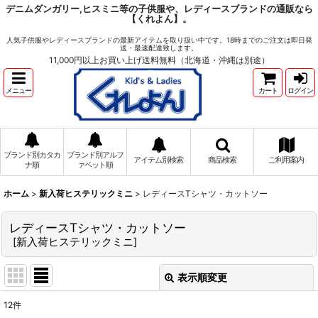
デニムダンガリー,ヒスミニ等の子供服や、レディースブランドの通販なら
【くれよん】。
人気子供服やレディースブランドの最新アイテムを取り扱い中です。18時までのご注文は即日発
送・最速配達致します。
11,000円以上お買い上げ送料無料（北海道・沖縄は別途）
メニュー
カート
ログイン
ブランド別カタカ
ブランド別アルフ
アイテム別検索
商品検索
ご利用案内
ナ順
ァベット順
ホーム
>
新入荷ヒステリックミニ
>
レディースTシャツ・カットソー
レディースTシャツ・カットソー
[
新入荷ヒステリックミニ
]
表示順変更
閉じる
12
件
表示数
: