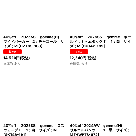
40%off 2025SS gomme(H)
40%off 2025SS gomme ホー
ワイドパーカー 2；チャコール サ
ルドットヘムタックＴ 1；白 サイ
イズ；M
[
HZT35-188
]
ズ；M
[
GKT42-192
]
14,520
円
(税込)
12,540
円
(税込)
在庫数 あり
在庫数 あり
40%off 2025SS gomme ロス
40%off 2024AW gomme(H)
ウェーブＴ 1；白 サイズ；M
サルエルパンツ 3；黒 サイズ；
[
GKT46-191
]
M
[
HWP78-672
]