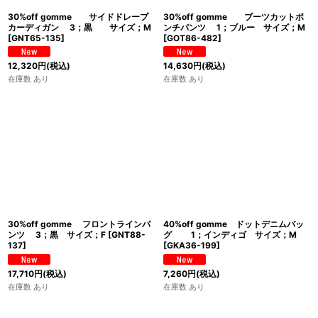
30%off gomme サイドドレープ
30%off gomme ブーツカットポ
カーディガン 3；黒 サイズ；M
ンチパンツ 1；ブルー サイズ；M
[
GNT65-135
]
[
GOT86-482
]
12,320
円
(税込)
14,630
円
(税込)
在庫数 あり
在庫数 あり
30%off gomme フロントラインパ
40%off gomme ドットデニムバッ
ンツ 3；黒 サイズ；F
[
GNT88-
グ 1；インディゴ サイズ；M
137
]
[
GKA36-199
]
17,710
円
(税込)
7,260
円
(税込)
在庫数 あり
在庫数 あり