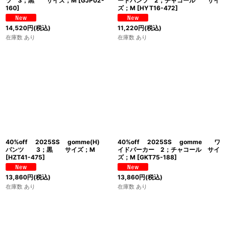
ツ 3；黒 サイズ；M
[
GJP02-
ートパンツ 2；チャコール サイ
160
]
ズ；M
[
HYT16-472
]
14,520
円
(税込)
11,220
円
(税込)
在庫数 あり
在庫数 あり
40%off 2025SS gomme(H)
40%off 2025SS gomme ワ
パンツ 3；黒 サイズ；M
イドパーカー 2；チャコール サイ
[
HZT41-475
]
ズ；M
[
GKT75-188
]
13,860
円
(税込)
13,860
円
(税込)
在庫数 あり
在庫数 あり