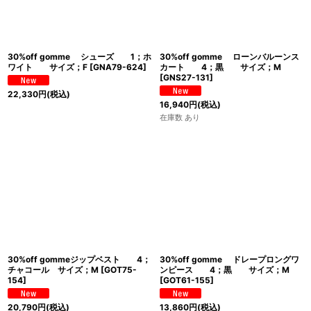
30%off gomme シューズ 1；ホ
30%off gomme ローンバルーンス
ワイト サイズ；F
[
GNA79-624
]
カート 4；黒 サイズ；M
[
GNS27-131
]
22,330
円
(税込)
16,940
円
(税込)
在庫数 あり
30%off gommeジップベスト 4；
30%off gomme ドレープロングワ
チャコール サイズ；M
[
GOT75-
ンピース 4；黒 サイズ；M
154
]
[
GOT61-155
]
20,790
円
(税込)
13,860
円
(税込)