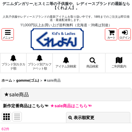
デニムダンガリー,ヒスミニ等の子供服や、レディースブランドの通販なら
【くれよん】。
人気子供服やレディースブランドの最新アイテムを取り扱い中です。18時までのご注文は即日発
送・最速配達致します。
11,000円以上お買い上げ送料無料（北海道・沖縄は別途）
メニュー
カート
ログイン
ブランド別カタカ
ブランド別アルフ
アイテム別検索
商品検索
ご利用案内
ナ順
ァベット順
ホーム
>
gomme(ゴム)
>
★sale商品
★sale商品
新作定番商品はこちら☜
★sale商品はこちら☜
表示順変更
閉じる
62
件