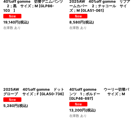
40%off gomme 切替デニムパンツ
2025AW 40%off gomme リブア
2；黒 サイズ；M
[
GLP86-
ームカバー 2；チャコール サイ
103
]
ズ；M
[
GLA51-061
]
19,140
円
(税込)
8,580
円
(税込)
在庫数 あり
在庫数 あり
2025AW 40%off gomme ドット
40%off gomme ウーリー切替パ
グローブ サイズ；F
[
GLA50-736
]
ンツ 1；ボルドー サイズ；M
[
GLP46-697
]
5,280
円
(税込)
13,200
円
(税込)
在庫数 あり