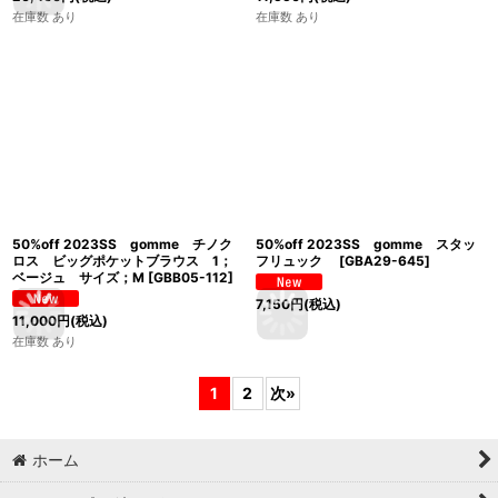
在庫数 あり
在庫数 あり
50%off 2023SS gomme チノク
50%off 2023SS gomme スタッ
ロス ビッグポケットブラウス 1；
フリュック
[
GBA29-645
]
ベージュ サイズ；M
[
GBB05-112
]
7,150
円
(税込)
11,000
円
(税込)
在庫数 あり
1
2
次
»
ホーム