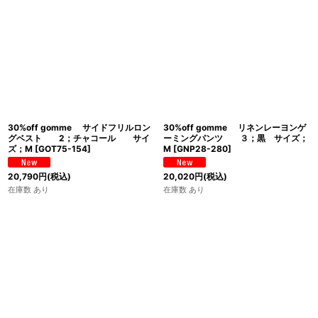
30%off gomme サイドフリルロン
30%off gomme リネンレーヨンゲ
グベスト 2；チャコール サイ
ーミングパンツ ３；黒 サイズ；
ズ；M
[
GOT75-154
]
M
[
GNP28-280
]
20,790
円
(税込)
20,020
円
(税込)
在庫数 あり
在庫数 あり