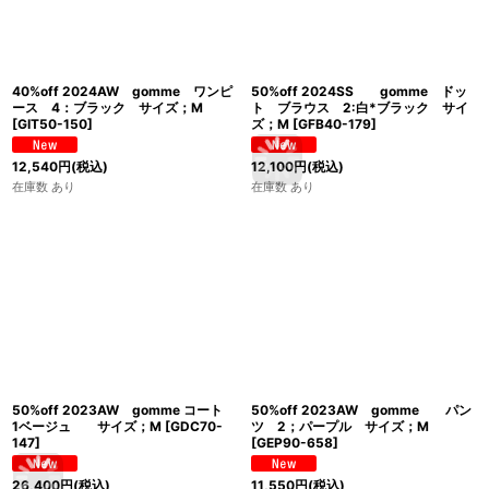
40%off 2024AW gomme ワンピ
50%off 2024SS gomme ドッ
ース 4：ブラック サイズ；M
ト ブラウス 2:白*ブラック サイ
[
GIT50-150
]
ズ；M
[
GFB40-179
]
12,540
円
(税込)
12,100
円
(税込)
在庫数 あり
在庫数 あり
50%off 2023AW gomme コート
50%off 2023AW gomme パン
1ベージュ サイズ；M
[
GDC70-
ツ 2；パープル サイズ；M
147
]
[
GEP90-658
]
26,400
円
(税込)
11,550
円
(税込)