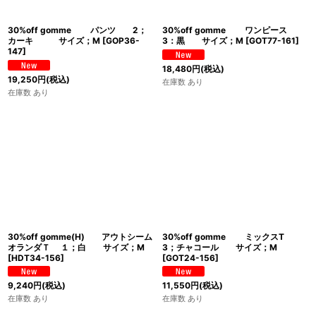
30%off gomme パンツ 2；
30%off gomme ワンピース
カーキ サイズ；M
[
GOP36-
3：黒 サイズ；M
[
GOT77-161
]
147
]
18,480
円
(税込)
19,250
円
(税込)
在庫数 あり
在庫数 あり
30%off gomme(H) アウトシーム
30%off gomme ミックスT
オランダＴ １；白 サイズ；M
3；チャコール サイズ；M
[
HDT34-156
]
[
GOT24-156
]
9,240
円
(税込)
11,550
円
(税込)
在庫数 あり
在庫数 あり