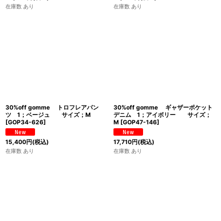
在庫数 あり
在庫数 あり
30%off gomme トロフレアパン
30%off gomme ギャザーポケット
ツ 1；ベージュ サイズ；M
デニム 1；アイボリー サイズ；
[
GOP34-626
]
M
[
GOP47-146
]
15,400
円
(税込)
17,710
円
(税込)
在庫数 あり
在庫数 あり