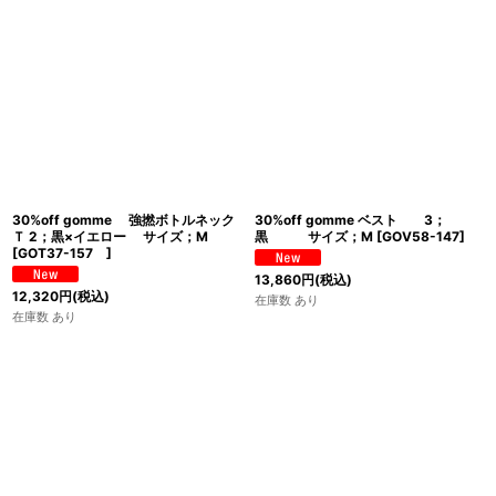
30%off gomme 強撚ボトルネック
30%off gomme ベスト 3；
Ｔ 2；黒×イエロー サイズ；M
黒 サイズ；M
[
GOV58-147
]
[
GOT37-157
]
13,860
円
(税込)
12,320
円
(税込)
在庫数 あり
在庫数 あり