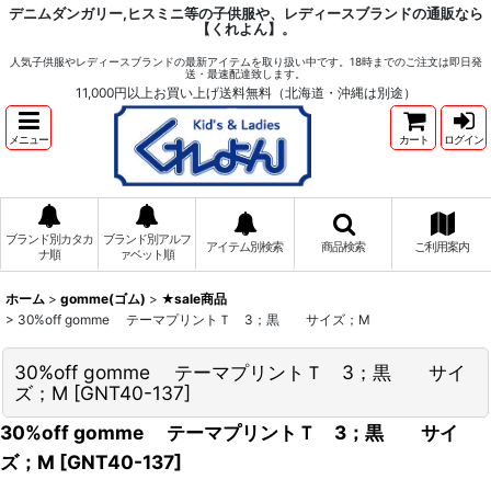
デニムダンガリー,ヒスミニ等の子供服や、レディースブランドの通販なら
【くれよん】。
人気子供服やレディースブランドの最新アイテムを取り扱い中です。18時までのご注文は即日発
送・最速配達致します。
11,000円以上お買い上げ送料無料（北海道・沖縄は別途）
メニュー
カート
ログイン
ブランド別カタカ
ブランド別アルフ
アイテム別検索
商品検索
ご利用案内
ナ順
ァベット順
ホーム
>
gomme(ゴム)
>
★sale商品
>
30%off gomme テーマプリントＴ 3；黒 サイズ；M
30%off gomme テーマプリントＴ 3；黒 サイ
ズ；M
[
GNT40-137
]
30%off gomme テーマプリントＴ 3；黒 サイ
ズ；M
[
GNT40-137
]