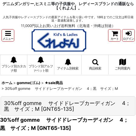
デニムダンガリー,ヒスミニ等の子供服や、レディースブランドの通販なら
【くれよん】。
人気子供服やレディースブランドの最新アイテムを取り扱い中です。18時までのご注文は即日発
送・最速配達致します。
11,000円以上お買い上げ送料無料（北海道・沖縄は別途）
メニュー
カート
ログイン
ブランド別カタカ
ブランド別アルフ
アイテム別検索
商品検索
ご利用案内
ナ順
ァベット順
ホーム
>
gomme(ゴム)
>
★sale商品
>
30%off gomme サイドドレープカーディガン 4；黒 サイズ；M
30%off gomme サイドドレープカーディガン 4；
黒 サイズ；M
[
GNT65-135
]
30%off gomme サイドドレープカーディガン 4；
黒 サイズ；M
[
GNT65-135
]