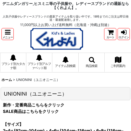
デニムダンガリー,ヒスミニ等の子供服や、レディースブランドの通販なら
【くれよん】。
人気子供服やレディースブランドの最新アイテムを取り扱い中です。18時までのご注文は即日発
送・最速配達致します。
11,000円以上お買い上げ送料無料（北海道・沖縄は別途）
メニュー
カート
ログイン
ブランド別カタカ
ブランド別アルフ
アイテム別検索
商品検索
ご利用案内
ナ順
ァベット順
ホーム
>
UNIONINI（ユニオニーニ）
UNIONINI（ユニオニーニ）
新作・定番商品こちらをクリック
SALE商品はこちらをクリック
【サイズ】
2–4y (92cm–104cm)・4–6y (104cm–116cm)・6–8y (116cm–