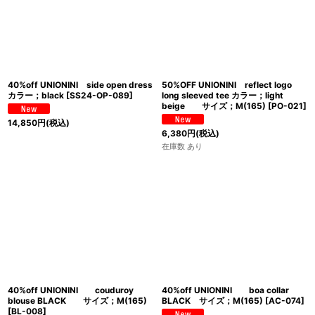
40%off UNIONINI side open dress
50%OFF UNIONINI reflect logo
カラー；black
[
SS24-OP-089
]
long sleeved tee カラー；light
beige サイズ；M(165)
[
PO-021
]
14,850
円
(税込)
6,380
円
(税込)
在庫数 あり
40%off UNIONINI couduroy
40%off UNIONINI boa collar
blouse BLACK サイズ；M(165)
BLACK サイズ；M(165)
[
AC-074
]
[
BL-008
]