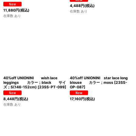
4,488
円
(税込)
11,880
円
(税込)
在庫数 あり
在庫数 あり
40%off UNIONINI wish lace
40%off UNIONINI star lace long
leggings カラー；black サイ
blouse カラー；moss
[
23SS-
ズ；S(146-152cm)
[
23SS-PT-099
]
OP-087
]
8,448
円
(税込)
17,160
円
(税込)
在庫数 あり