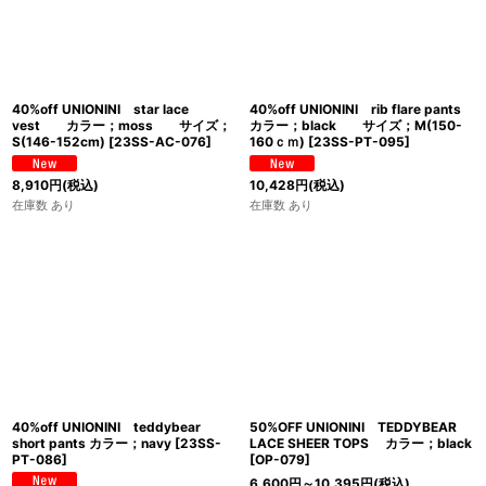
40%off UNIONINI star lace
40%off UNIONINI rib flare pants
vest カラー；moss サイズ；
カラー；black サイズ；M(150-
S(146-152cm)
[
23SS-AC-076
]
160ｃｍ)
[
23SS-PT-095
]
8,910
円
(税込)
10,428
円
(税込)
在庫数 あり
在庫数 あり
40%off UNIONINI teddybear
50%OFF UNIONINI TEDDYBEAR
short pants カラー；navy
[
23SS-
LACE SHEER TOPS カラー；black
PT-086
]
[
OP-079
]
6,600
円
～10,395
円
(税込)