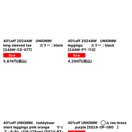
40%off 2024AW UNIONINI
40%off 2024AW UNIONINI
long sleeved tee カラー；black
leggings カラー；black
[
24AW-CS-077
]
[
24AW-PT-113
]
5,874
円
(税込)
4,290
円
(税込)
40%off UNIONINI teddybear
40%off UNIONINI ◯△ tee dress
short leggings pink orange サイ
purple
[
SS24-OP-090
]
ズ；6-8y（116-128cm)
[
SS24-PT-