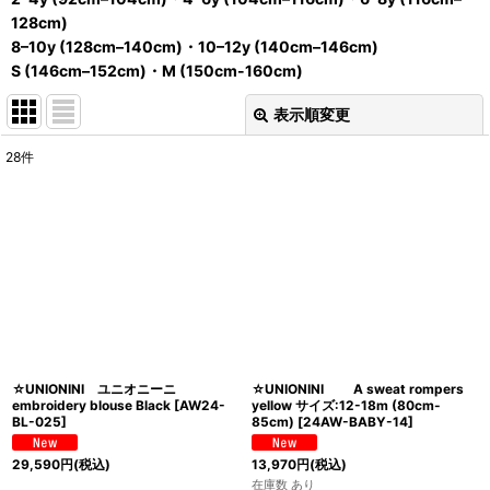
128cm)
8–10y (128cm–140cm)・10–12y (140cm–146cm)
S (146cm–152cm)・M (150cm-160cm)
表示順変更
閉じる
28
件
サブカテゴリ
:
表示数
:
並び順
:
絞り込む
☆UNIONINI ユニオニーニ
☆UNIONINI A sweat rompers
embroidery blouse Black
[
AW24-
yellow サイズ:12-18m (80cm-
BL-025
]
85cm)
[
24AW-BABY-14
]
29,590
円
(税込)
13,970
円
(税込)
在庫数 あり