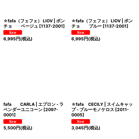
☆fafa（フェフェ） LIOV | ポン
☆fafa（フェフェ） LIOV | ポン
チョ ベージュ
[
1137-2001
]
チョ ブルー
[
1137-2001
]
6,995
円
(税込)
6,995
円
(税込)
fafa CARLA | エプロン - ラ
☆fafa CECILY | スイムキャッ
ベンダーユニコーン
[
2097-
プ - ブルーモノケロス
[
2011-
0001
]
0005
]
5,500
円
(税込)
3,045
円
(税込)