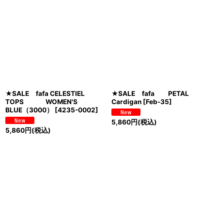
★SALE fafa CELESTIEL
★SALE fafa PETAL
TOPS WOMEN'S
Cardigan
[
Feb-35
]
BLUE（3000）
[
4235-0002
]
5,860
円
(税込)
5,860
円
(税込)