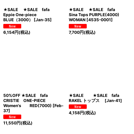
★SALE ★SALE fafa
★SALE ★SALE fafa
Eppie One-piece
Sina Tops PURPLE(4000)
BLUE（3000）
[
Jan-35
]
WOMAN
[
4535-0001
]
6,154
円
(税込)
7,700
円
(税込)
50%OFF ★SALE fafa
★SALE ★SALE fafa
CRISTIE ONE-PIECE
RAKEL トップス
[
Jan-41
]
Women's RED(7000)
[
Feb-
37
]
4,158
円
(税込)
11,550
円
(税込)