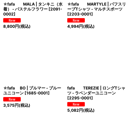
☆fafa MALA | タンキニ（水
☆fafa MARTYLE | パフスリ
着） - パステルフラワー
[
2091-
ーブTシャツ - マルチスポーツ
0002
]
[
2203-0001
]
8,800
円
(税込)
4,994
円
(税込)
☆fafa BO | ブルマー - ブルー
fafa TEREZIE | ロングTシャ
ユニコーン
[
1685-0001
]
ツ - ラベンダーユニコーン
[
2295-0001
]
3,575
円
(税込)
5,082
円
(税込)