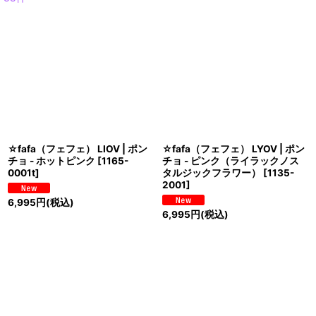
表示数
:
並び順
:
絞り込む
☆fafa（フェフェ） LIOV | ポン
☆fafa（フェフェ） LYOV | ポン
チョ - ホットピンク
[
1165-
チョ - ピンク（ライラックノス
0001t
]
タルジックフラワー）
[
1135-
2001
]
6,995
円
(税込)
6,995
円
(税込)