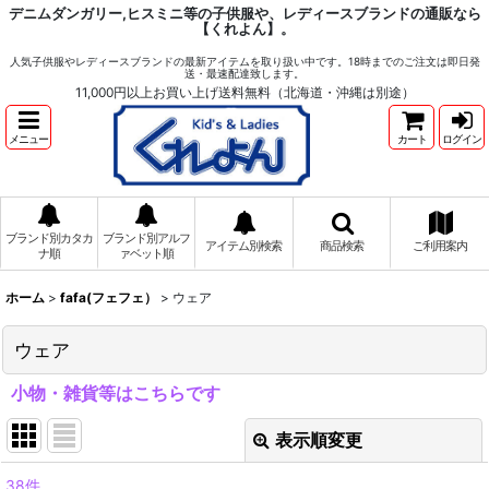
デニムダンガリー,ヒスミニ等の子供服や、レディースブランドの通販なら
【くれよん】。
人気子供服やレディースブランドの最新アイテムを取り扱い中です。18時までのご注文は即日発
送・最速配達致します。
11,000円以上お買い上げ送料無料（北海道・沖縄は別途）
メニュー
カート
ログイン
ブランド別カタカ
ブランド別アルフ
アイテム別検索
商品検索
ご利用案内
ナ順
ァベット順
ホーム
>
fafa(フェフェ）
>
ウェア
ウェア
小物・雑貨等はこちらです
表示順変更
閉じる
38
件