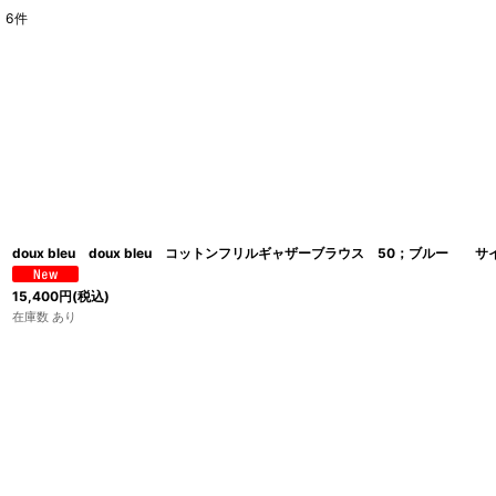
6
件
表示数
:
並び順
:
doux bleu doux bleu コットンフリルギャザーブラウス 50；ブルー サイ
15,400
円
(税込)
在庫数 あり