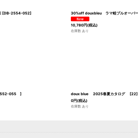
E
[
DB-2554-052
]
30%off douxbleu ラマ畦プルオ
10,780
円
(税込)
在庫数 あり
2552-055
]
doux blue 2025春夏カタログ
[
22
]
0
円
(税込)
在庫数 あり