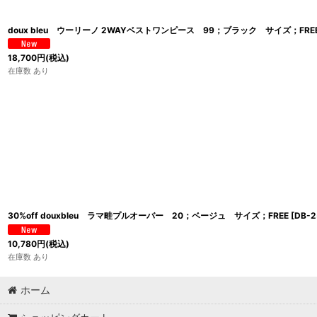
doux bleu ウーリーノ 2WAYベストワンピース 99；ブラック サイズ；FRE
18,700
円
(税込)
在庫数 あり
30%off douxbleu ラマ畦プルオーバー 20；ベージュ サイズ；FREE
[
DB-
10,780
円
(税込)
在庫数 あり
ホーム