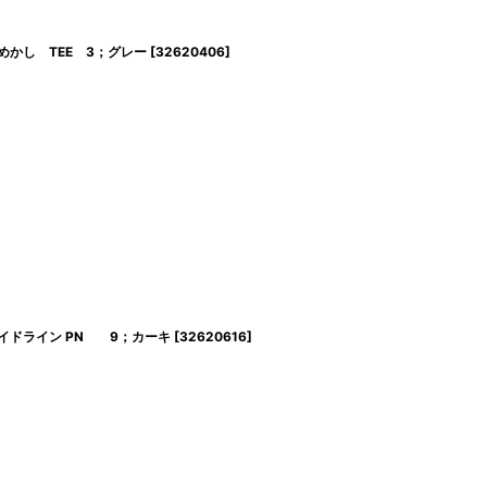
おめかし TEE 3；グレー
[
32620406
]
 サイドライン PN 9；カーキ
[
32620616
]