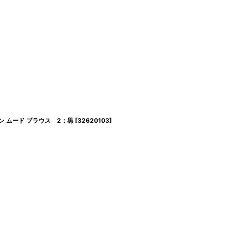
ローン ムード ブラウス 2；黒
[
32620103
]