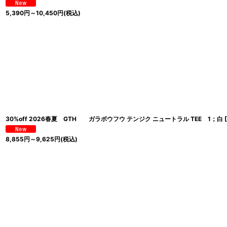
5,390
円
～10,450
円
(税込)
30%off 2026春夏 GTH ガラボウフウ テンジク ニュートラル TEE 1；白
[
8,855
円
～9,625
円
(税込)