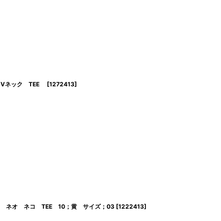
 Vネック TEE
[
1272413
]
ド ネオ ネコ TEE 10；黄 サイズ；03
[
1222413
]