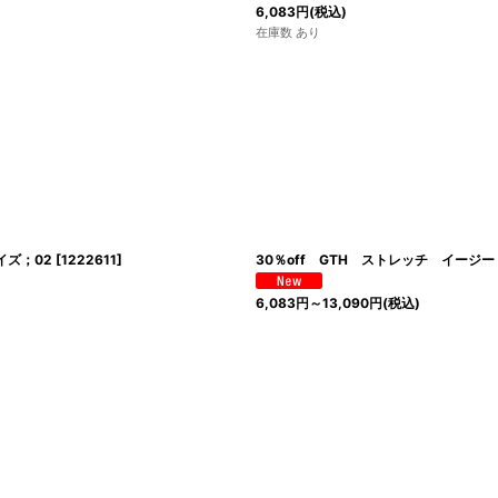
6,083
円
(税込)
在庫数 あり
イズ；02
[
1222611
]
30％off GTH ストレッチ イージ
6,083
円
～13,090
円
(税込)