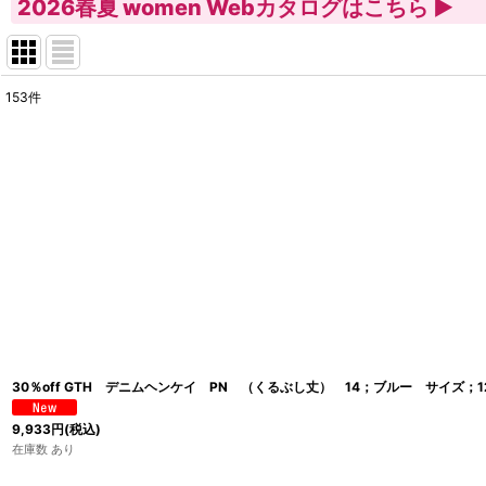
2026春夏 women Webカタログはこちら
153
件
表示数
:
並び順
:
30％off GTH デニムヘンケイ PN （くるぶし丈） 14；ブルー サイズ；1
9,933
円
(税込)
在庫数 あり