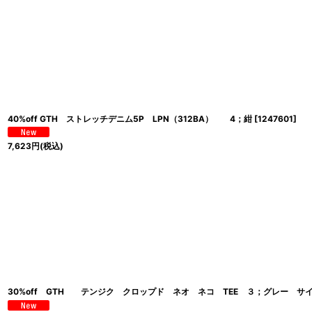
40%off GTH ストレッチデニム5P LPN（312BA） 4；紺
[
1247601
]
7,623
円
(税込)
30%off GTH テンジク クロップド ネオ ネコ TEE ３；グレー サイ