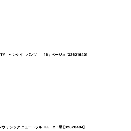
KITTY ヘンケイ パンツ 16；ベージュ
[
32621640
]
フウ テンジク ニュートラル TEE 2；黒
[
32620404
]