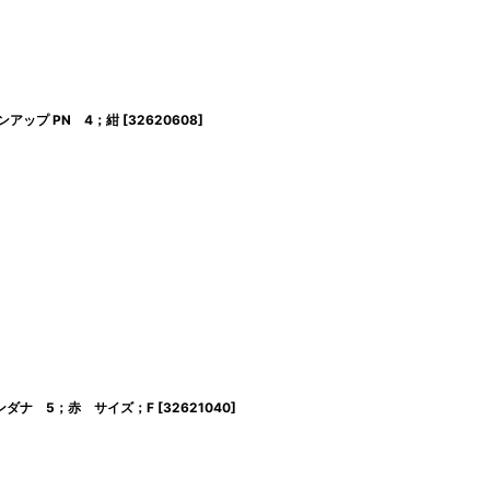
ーンアップ PN 4；紺
[
32620608
]
Yバンダナ 5；赤 サイズ；F
[
32621040
]