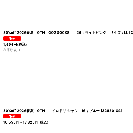
30%off 2026春夏 GTH GO2 SOCKS 26；ライトピンク サイズ；LL
[
3
1,694
円
(税込)
在庫数 あり
30%off 2026春夏 GTH イロドリ シャツ 16；ブルー
[
32620104
]
16,555
円
～17,325
円
(税込)