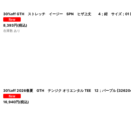
30%off GTH ストレッチ イージー SPN ヒザ上丈 4；紺 サイズ；01
8,393
円
(税込)
在庫数 あり
30%off 2026春夏 GTH テンジク オリエンタル TEE 12；パープル
[
32620
16,940
円
(税込)