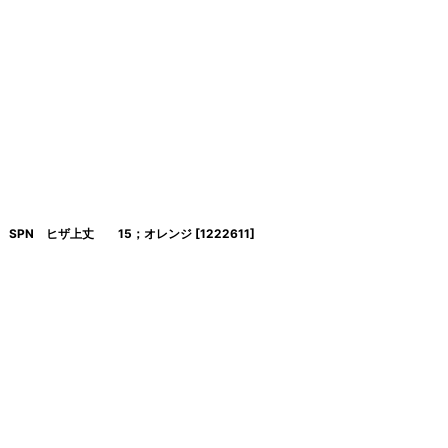
ー SPN ヒザ上丈 15；オレンジ
[
1222611
]