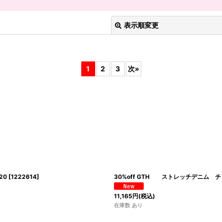
表示順変更
1
2
3
次
»
絞り込む
20
[
1222614
]
30%off GTH ストレッチデニム チ
11,165
円
(税込)
在庫数 あり