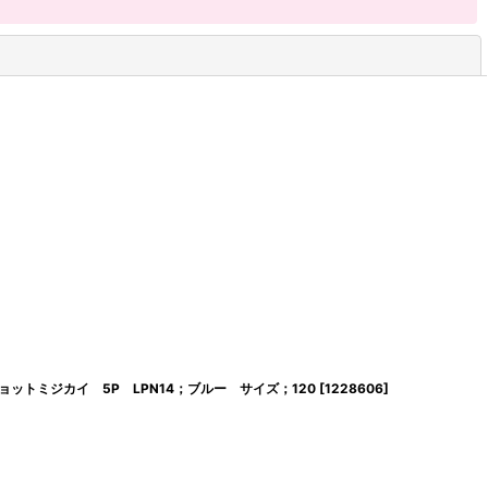
閉じる
ョットミジカイ 5P LPN14；ブルー サイズ；120
[
1228606
]