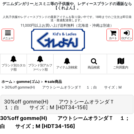
デニムダンガリー,ヒスミニ等の子供服や、レディースブランドの通販なら
【くれよん】。
人気子供服やレディースブランドの最新アイテムを取り扱い中です。18時までのご注文は即日発
送・最速配達致します。
11,000円以上お買い上げ送料無料（北海道・沖縄は別途）
メニュー
カート
ログイン
ブランド別カタカ
ブランド別アルフ
アイテム別検索
商品検索
ご利用案内
ナ順
ァベット順
ホーム
>
gomme(ゴム)
>
★sale商品
>
30%off gomme(H) アウトシームオランダＴ １；白 サイズ；M
30%off gomme(H) アウトシームオランダＴ
１；白 サイズ；M
[
HDT34-156
]
30%off gomme(H) アウトシームオランダＴ １；
白 サイズ；M
[
HDT34-156
]