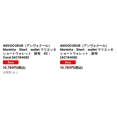
表示数
:
並び順
:
絞り込む
ANVOCOEUR（アンヴォクール）
ANVOCOEUR（アンヴォクール）
Marietta Short wallet マリエッタ
Marietta Short wallet マリエッタ
ショートウォレット 財布 42；
ショートウォレット 財布
Coral
[
AC16408
]
[
AC16408
]
10,780
円
(税込)
10,780
円
(税込)
在庫数 あり