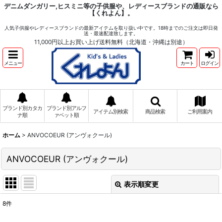
デニムダンガリー,ヒスミニ等の子供服や、レディースブランドの通販なら
【くれよん】。
人気子供服やレディースブランドの最新アイテムを取り扱い中です。18時までのご注文は即日発
送・最速配達致します。
11,000円以上お買い上げ送料無料（北海道・沖縄は別途）
メニュー
カート
ログイン
ブランド別カタカ
ブランド別アルフ
アイテム別検索
商品検索
ご利用案内
ナ順
ァベット順
ホーム
>
ANVOCOEUR (アンヴォクール)
ANVOCOEUR (アンヴォクール)
表示順変更
閉じる
8
件
サブカテゴリ
: