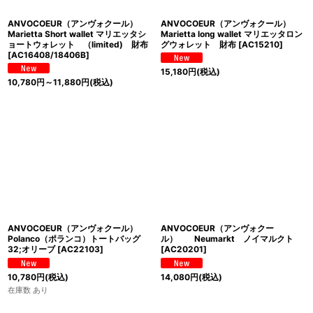
ANVOCOEUR（アンヴォクール）
ANVOCOEUR（アンヴォクール）
Marietta Short wallet マリエッタシ
Marietta long wallet マリエッタロン
ョートウォレット （limited) 財布
グウォレット 財布
[
AC15210
]
[
AC16408/18406B
]
15,180
円
(税込)
10,780
円
～11,880
円
(税込)
ANVOCOEUR（アンヴォクール）
ANVOCOEUR（アンヴォクー
Polanco（ポランコ）トートバッグ
ル） Neumarkt ノイマルクト
32;オリーブ
[
AC22103
]
[
AC20201
]
10,780
円
(税込)
14,080
円
(税込)
在庫数 あり