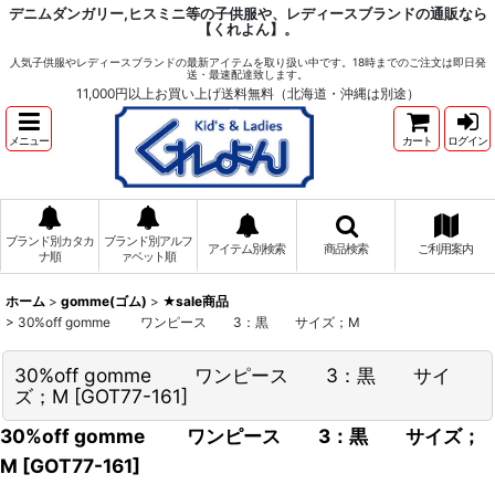
デニムダンガリー,ヒスミニ等の子供服や、レディースブランドの通販なら
【くれよん】。
人気子供服やレディースブランドの最新アイテムを取り扱い中です。18時までのご注文は即日発
送・最速配達致します。
11,000円以上お買い上げ送料無料（北海道・沖縄は別途）
メニュー
カート
ログイン
ブランド別カタカ
ブランド別アルフ
アイテム別検索
商品検索
ご利用案内
ナ順
ァベット順
ホーム
>
gomme(ゴム)
>
★sale商品
>
30%off gomme ワンピース 3：黒 サイズ；M
30%off gomme ワンピース 3：黒 サイ
ズ；M
[
GOT77-161
]
30%off gomme ワンピース 3：黒 サイズ；
M
[
GOT77-161
]