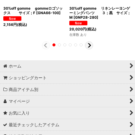
30%off gomme gommeロゴソッ
30%off gomme リネンレーヨンゲ
クス サイズ；F
[
GNA66-100
]
ーミングパンツ ３；黒 サイズ；
M
[
GNP28-280
]
2,156
円
(税込)
20,020
円
(税込)
在庫数 あり
ホーム
ショッピングカート
商品アイテム別
マイページ
お気に入り
最近チェックしたアイテム