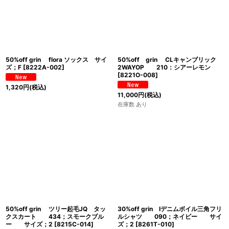
50%off grin flora ソックス サイ
50%off grin CLキャンブリック
ズ；F
[
8222A-002
]
2WAYOP 210：シアーレモン
[
8221O-008
]
1,320
円
(税込)
11,000
円
(税込)
在庫数 あり
50%off grin ツリー起毛JQ タッ
30%off grin Iデニムボイル三角フリ
クスカート 434；スモークブル
ルシャツ 090；ネイビー サイ
ー サイズ；2
[
8215C-014
]
ズ；2
[
8261T-010
]