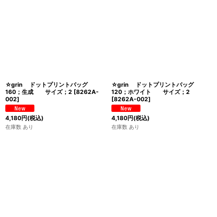
並び順
:
絞り込む
☆grin ドットプリントバッグ
☆grin ドットプリントバッグ
160；生成 サイズ；2
[
8262A-
120；ホワイト サイズ；2
002
]
[
8262A-002
]
4,180
円
(税込)
4,180
円
(税込)
在庫数 あり
在庫数 あり