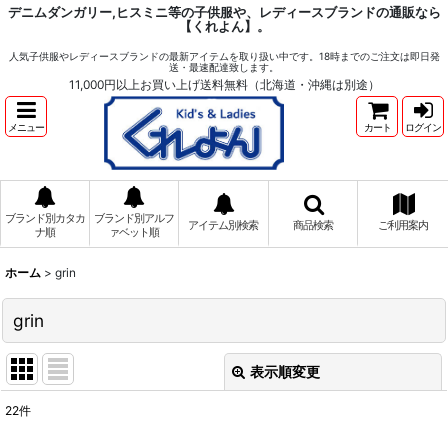
デニムダンガリー,ヒスミニ等の子供服や、レディースブランドの通販なら
【くれよん】。
人気子供服やレディースブランドの最新アイテムを取り扱い中です。18時までのご注文は即日発
送・最速配達致します。
11,000円以上お買い上げ送料無料（北海道・沖縄は別途）
メニュー
カート
ログイン
ブランド別カタカ
ブランド別アルフ
アイテム別検索
商品検索
ご利用案内
ナ順
ァベット順
ホーム
>
grin
grin
表示順変更
閉じる
22
件
表示数
: