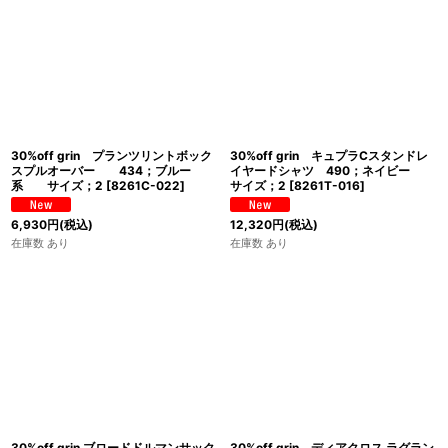
30%off grin プランツリントボック
30%off grin キュプラCスタンドレ
スプルオーバー 434；ブルー
イヤードシャツ 490；ネイビー
系 サイズ；2
[
8261C-022
]
サイズ；2
[
8261T-016
]
6,930
円
(税込)
12,320
円
(税込)
在庫数 あり
在庫数 あり
30%off grin ブロードドルマンサック
30%off grin ディアクロス ラグラン