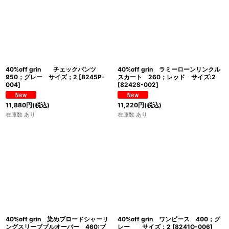
40%off grin チェックパンツ
40%off grin ラミーローンリンクル
950；グレー サイズ；2
[
8245P-
スカート 260；レッド サイズ:2
004
]
[
8242S-002
]
11,880
円
(税込)
11,220
円
(税込)
在庫数 あり
在庫数 あり
40%off grin 染めブロードシャーリ
40%off grin ワンピース 400；グ
ングスリーブプルオーバー 460:ブ
レー サイズ；2
[
8241O-006
]