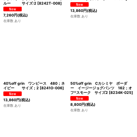
ルー サイズ:2
[
8242T-008
]
13,860
円
(税込)
7,260
円
(税込)
在庫数 あり
在庫数 あり
40%off grin ワンピース 480；ネ
50%off grin Cカシミヤ ボーダ
イビー サイズ；2
[
8241O-006
]
ー イージージョグパンツ 162；オ
フ*スモーク サイズ2
[
8234K-025
]
13,860
円
(税込)
8,800
円
(税込)
在庫数 あり
在庫数 あり