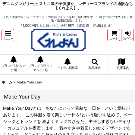
デニムダンガリー,ヒスミニ等の子供服や、レディースブランドの通販なら
【くれよん】。
人気子供服やレディースブランドの最新アイテムを取り扱い中です。18時までのご注文は即日発
送・最速配達致します。
11,000円以上お買い上げ送料無料（北海道・沖縄は別途）
メニュー
カート
ログイン
ブランド別カタカ
ブランド別アルフ
アイテム別検索
商品検索
ご利用案内
ナ順
ァベット順
ホーム
>
Make Your Day
Make Your Day
Make Your Dayとは、あなたにとって素敵な一日を、という意味が
あります。 この洋服を着て楽しい一日を!という願いを込めて、ベー
シックとトレンドを 程よくミックスさせた、主張しすぎないデイリ
ーカジュアルを提案します。 着やすさや着回しの効くデザインであ
りながら、どこかにこだわりのある商品を 買いやすい価格で提案し