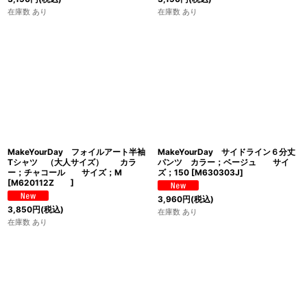
在庫数 あり
在庫数 あり
MakeYourDay フォイルアート半袖
MakeYourDay サイドライン６分丈
Tシャツ （大人サイズ） カラ
パンツ カラー；ベージュ サイ
ー；チャコール サイズ；M
ズ；150
[
M630303J
]
[
M620112Z
]
3,960
円
(税込)
3,850
円
(税込)
在庫数 あり
在庫数 あり