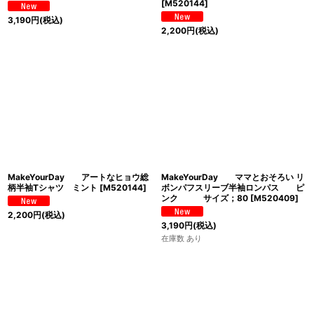
[
M520144
]
3,190
円
(税込)
2,200
円
(税込)
MakeYourDay アートなヒョウ総
MakeYourDay ママとおそろい リ
柄半袖Tシャツ ミント
[
M520144
]
ボンパフスリーブ半袖ロンパス ピ
ンク サイズ；80
[
M520409
]
2,200
円
(税込)
3,190
円
(税込)
在庫数 あり