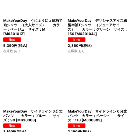
MakeYourDay うにょうにょ総柄半
MakeYourDay デリシャスアイス総
袖シャツ （大人サイズ） カラ
柄半袖Tシャツ （ジュニアサイ
ー；ベージュ サイズ；M
ズ） カラー；グリーン サイズ；
[
M630101Z
]
150
[
M620104J
]
5,390
円
(税込)
2,860
円
(税込)
在庫数 あり
在庫数 あり
MakeYourDay サイドライン６分丈
MakeYourDay サイドライン６分丈
パンツ カラー；ブルー サイ
パンツ カラー；ベージュ サイ
ズ；90
[
M630303
]
ズ；110
[
M630303
]
3,190
円
(税込)
3,190
円
(税込)