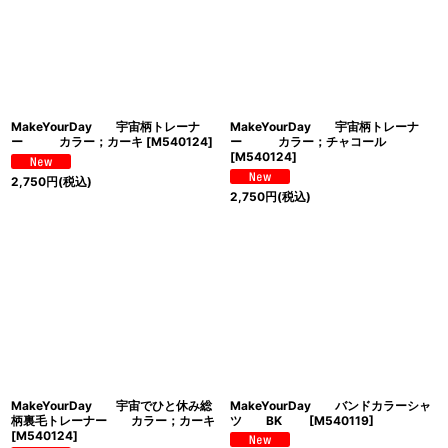
MakeYourDay 宇宙柄トレーナ
MakeYourDay 宇宙柄トレーナ
ー カラー；カーキ
[
M540124
]
ー カラー；チャコール
[
M540124
]
2,750
円
(税込)
2,750
円
(税込)
MakeYourDay 宇宙でひと休み総
MakeYourDay バンドカラーシャ
柄裏毛トレーナー カラー；カーキ
ツ BK
[
M540119
]
[
M540124
]