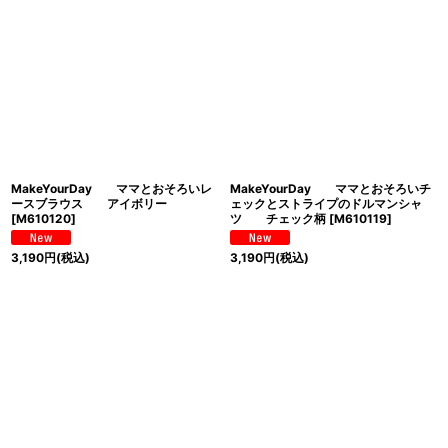
MakeYourDay ママとおそろいレ
MakeYourDay ママとおそろいチ
ースブラウス アイボリー
ェックとストライプのドルマンシャ
[
M610120
]
ツ チェック柄
[
M610119
]
3,190
円
(税込)
3,190
円
(税込)