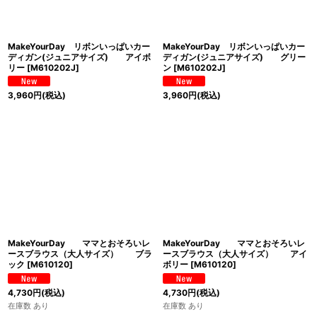
MakeYourDay リボンいっぱいカー
MakeYourDay リボンいっぱいカー
ディガン(ジュニアサイズ) アイボ
ディガン(ジュニアサイズ) グリー
リー
[
M610202J
]
ン
[
M610202J
]
3,960
円
(税込)
3,960
円
(税込)
MakeYourDay ママとおそろいレ
MakeYourDay ママとおそろいレ
ースブラウス（大人サイズ） ブラ
ースブラウス（大人サイズ） アイ
ック
[
M610120
]
ボリー
[
M610120
]
4,730
円
(税込)
4,730
円
(税込)
在庫数 あり
在庫数 あり