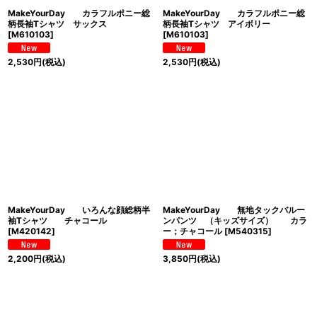
MakeYourDay カラフルポニー総
MakeYourDay カラフルポニー総
柄長袖Tシャツ サックス
柄長袖Tシャツ アイボリー
[
M610103
]
[
M610103
]
2,530
円
(税込)
2,530
円
(税込)
MakeYourDay いろんな顔総柄半
MakeYourDay 無地タックバルー
袖Tシャツ チャコール
ンパンツ （キッズサイズ） カラ
[
M420142
]
ー；チャコール
[
M540315
]
2,200
円
(税込)
3,850
円
(税込)