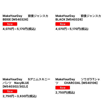
MakeYourDay 前後ジャンスカ
MakeYourDay 前後ジャンスカ
BEIGE
[
M540326
]
BLACK
[
M540326
]
4,070
円
～5,170
円
(税込)
4,070
円
～5,170
円
(税込)
MakeYourDay Sデニムスキニー
MakeYourDay ソウガラTシャ
パンツ NavyBLUE
ツ CHARCOAL
[
M540106
]
[
M540302/302J
]
2,750
円
(税込)
2,750
円
～3,630
円
(税込)