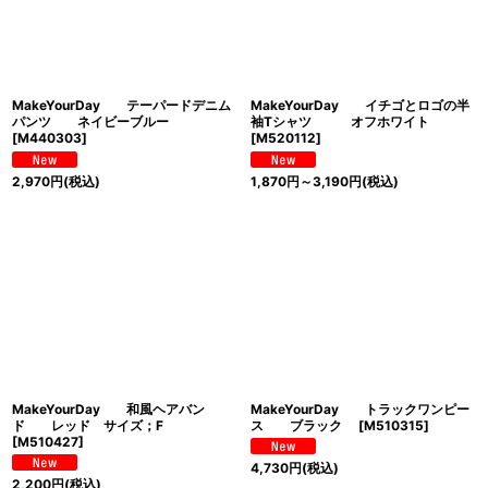
MakeYourDay テーパードデニム
MakeYourDay イチゴとロゴの半
パンツ ネイビーブルー
袖Tシャツ オフホワイト
[
M440303
]
[
M520112
]
2,970
円
(税込)
1,870
円
～3,190
円
(税込)
MakeYourDay 和風ヘアバン
MakeYourDay トラックワンピー
ド レッド サイズ；F
ス ブラック
[
M510315
]
[
M510427
]
4,730
円
(税込)
2,200
円
(税込)