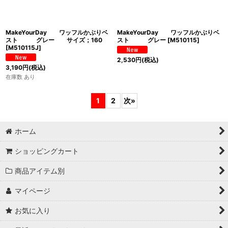
MakeYourDay ワッフルかぶりベ
MakeYourDay ワッフルかぶりベ
スト グレー サイズ；160
スト グレー
[
M510115
]
[
M510115J
]
2,530
円
(税込)
3,190
円
(税込)
在庫数 あり
1
2
次
»
ホーム
ショッピングカート
商品アイテム別
マイページ
お気に入り