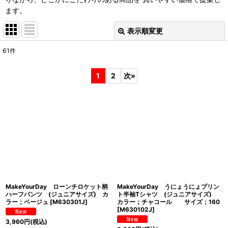
ます。
表示順変更
閉じる
61
件
表示数
:
1
2
次
»
並び順
:
絞り込む
MakeYourDay ローンチロケット柄
MakeYourDay うにょうにょプリン
ハーフパンツ (ジュニアサイズ) カ
ト半袖Tシャツ (ジュニアサイズ)
ラー；ベージュ
[
M630301J
]
カラー；チャコール サイズ；160
[
M630102J
]
3,960
円
(税込)