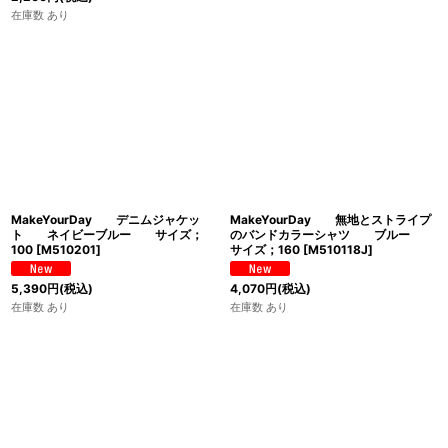
在庫数 あり
MakeYourDay デニムジャケッ
MakeYourDay 無地とストライプ
ト ネイビーブルー サイズ；
のバンドカラーシャツ ブルー
100
[
M510201
]
サイズ；160
[
M510118J
]
5,390
円
(税込)
4,070
円
(税込)
在庫数 あり
在庫数 あり