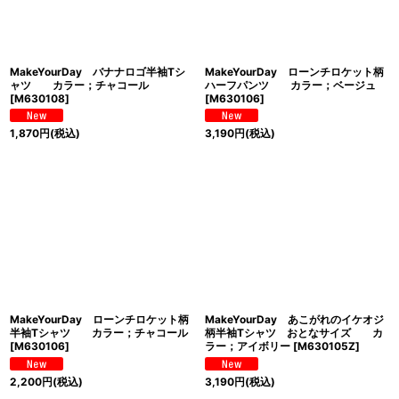
MakeYourDay バナナロゴ半袖Tシ
MakeYourDay ローンチロケット柄
ャツ カラー；チャコール
ハーフパンツ カラー；ベージュ
[
M630108
]
[
M630106
]
1,870
円
(税込)
3,190
円
(税込)
MakeYourDay ローンチロケット柄
MakeYourDay あこがれのイケオジ
半袖Tシャツ カラー；チャコール
柄半袖Tシャツ おとなサイズ カ
[
M630106
]
ラー；アイボリー
[
M630105Z
]
2,200
円
(税込)
3,190
円
(税込)