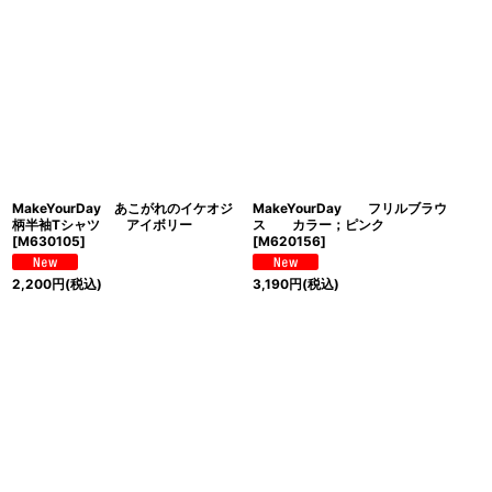
MakeYourDay あこがれのイケオジ
MakeYourDay フリルブラウ
柄半袖Tシャツ アイボリー
ス カラー；ピンク
[
M630105
]
[
M620156
]
2,200
円
(税込)
3,190
円
(税込)