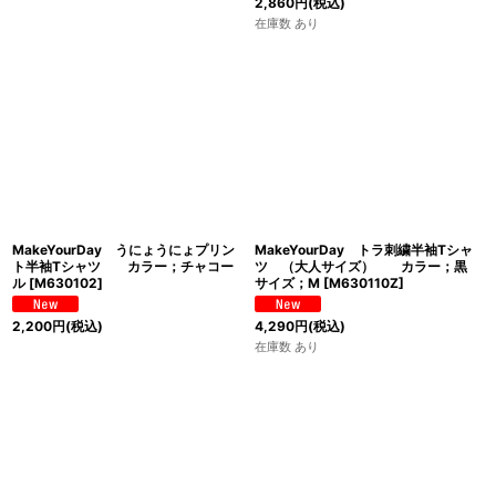
2,860
円
(税込)
在庫数 あり
MakeYourDay うにょうにょプリン
MakeYourDay トラ刺繍半袖Tシャ
ト半袖Tシャツ カラー；チャコー
ツ （大人サイズ） カラー；黒
ル
[
M630102
]
サイズ；M
[
M630110Z
]
2,200
円
(税込)
4,290
円
(税込)
在庫数 あり