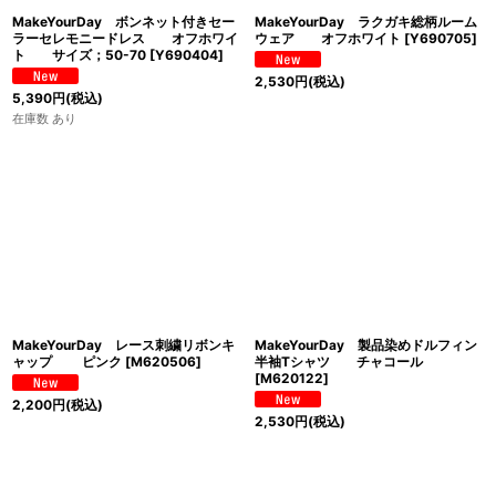
MakeYourDay ボンネット付きセー
MakeYourDay ラクガキ総柄ルーム
ラーセレモニードレス オフホワイ
ウェア オフホワイト
[
Y690705
]
ト サイズ；50-70
[
Y690404
]
2,530
円
(税込)
5,390
円
(税込)
在庫数 あり
MakeYourDay レース刺繍リボンキ
MakeYourDay 製品染めドルフィン
ャップ ピンク
[
M620506
]
半袖Tシャツ チャコール
[
M620122
]
2,200
円
(税込)
2,530
円
(税込)