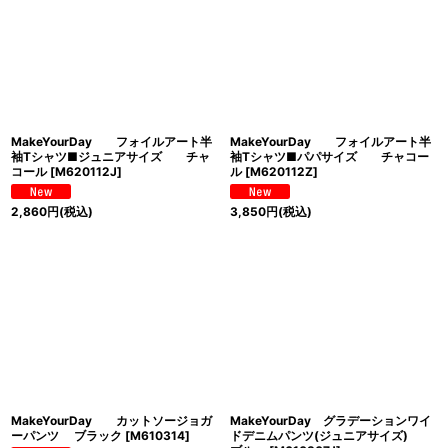
MakeYourDay フォイルアート半
MakeYourDay フォイルアート半
袖Tシャツ■ジュニアサイズ チャ
袖Tシャツ■パパサイズ チャコー
コール
[
M620112J
]
ル
[
M620112Z
]
2,860
円
(税込)
3,850
円
(税込)
MakeYourDay カットソージョガ
MakeYourDay グラデーションワイ
ーパンツ ブラック
[
M610314
]
ドデニムパンツ(ジュニアサイズ)