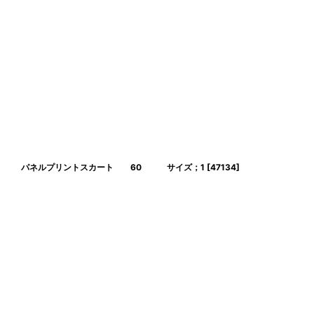
eux Temp パネルプリントスカート 60 サイズ；1
[
47134
]