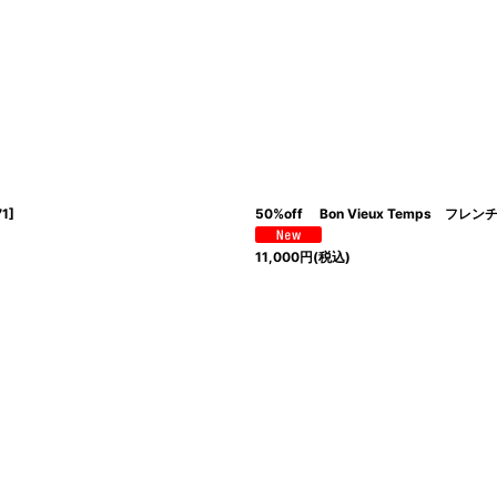
71
]
50%off Bon Vieux Temps フレ
11,000
円
(税込)