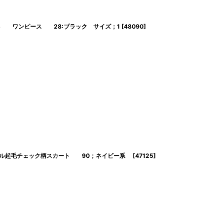
 Temps ワンピース 28:ブラック サイズ；1
[
48090
]
ps ウール起毛チェック柄スカート 90；ネイビー系
[
47125
]