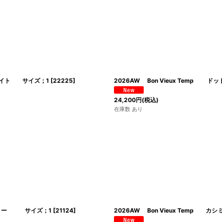
絞り込む
ホワイト サイズ；1
[
22225
]
2026AW Bon Vieux Te
24,200
円
(税込)
在庫数 あり
イボリー サイズ；1
[
21124
]
2026AW Bon Vieux Tem