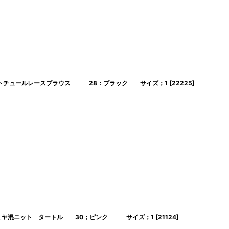
mp ドットチュールレースブラウス 28：ブラック サイズ；1
[
22225
]
p カシミヤ混ニット タートル 30；ピンク サイズ；1
[
21124
]