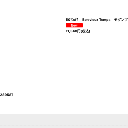
]
50%off Bon vieux Temps モ
11,340
円
(税込)
28958
]