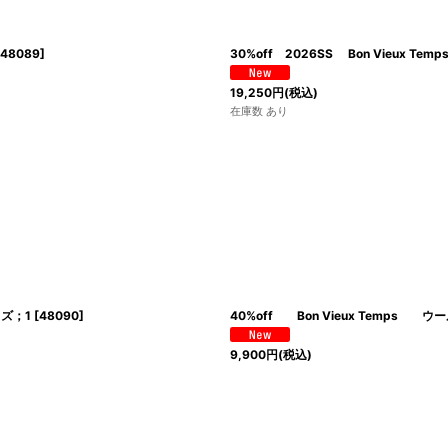
48089
]
30%off 2026SS Bon Vieux
19,250
円
(税込)
在庫数 あり
イズ；1
[
48090
]
40%off Bon Vieux Tem
9,900
円
(税込)