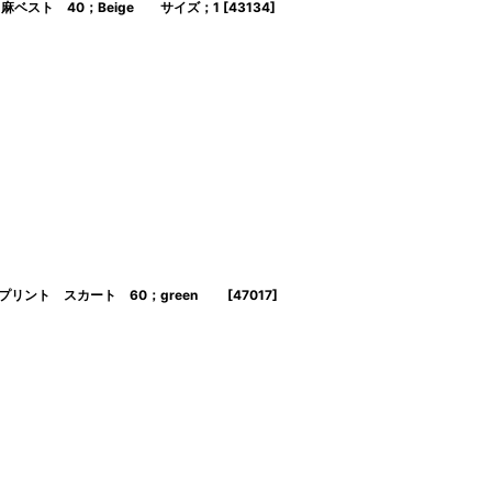
ール混・麻ベスト 40；Beige サイズ；1
[
43134
]
フラワープリント スカート 60；green
[
47017
]