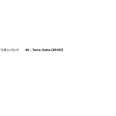
ンチリネンパンツ 45；Terra-Cotta
[
45101
]