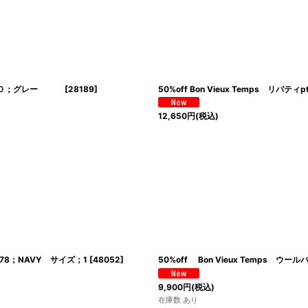
ース ２０；グレー
[
28189
]
50%off Bon Vieux Temps 
12,650
円
(税込)
 78；NAVY サイズ；1
[
48052
]
50%off Bon Vieux Temps ウール
9,900
円
(税込)
在庫数 あり