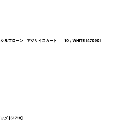
リバティptシルフローン アジサイスカート 10；WHITE
[
47090
]
バッグ
[
51718
]