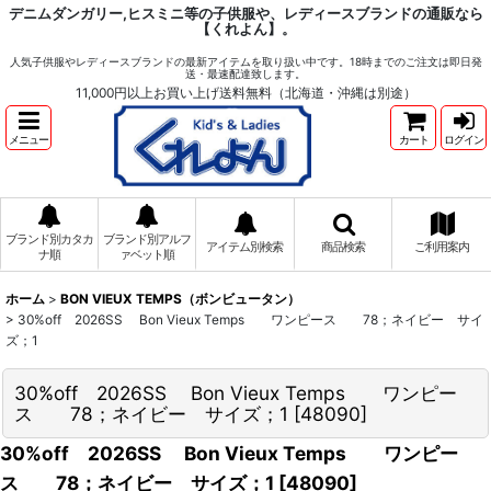
デニムダンガリー,ヒスミニ等の子供服や、レディースブランドの通販なら
【くれよん】。
人気子供服やレディースブランドの最新アイテムを取り扱い中です。18時までのご注文は即日発
送・最速配達致します。
11,000円以上お買い上げ送料無料（北海道・沖縄は別途）
メニュー
カート
ログイン
ブランド別カタカ
ブランド別アルフ
アイテム別検索
商品検索
ご利用案内
ナ順
ァベット順
ホーム
>
BON VIEUX TEMPS（ボンビュータン）
>
30%off 2026SS Bon Vieux Temps ワンピース 78；ネイビー サイ
ズ；1
30%off 2026SS Bon Vieux Temps ワンピー
ス 78；ネイビー サイズ；1
[
48090
]
30%off 2026SS Bon Vieux Temps ワンピー
ス 78；ネイビー サイズ；1
[
48090
]