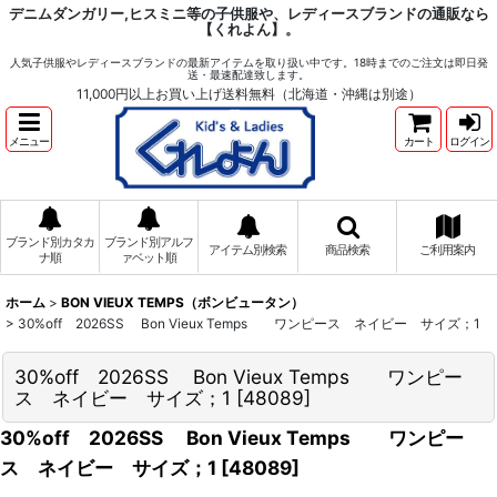
デニムダンガリー,ヒスミニ等の子供服や、レディースブランドの通販なら
【くれよん】。
人気子供服やレディースブランドの最新アイテムを取り扱い中です。18時までのご注文は即日発
送・最速配達致します。
11,000円以上お買い上げ送料無料（北海道・沖縄は別途）
メニュー
カート
ログイン
ブランド別カタカ
ブランド別アルフ
アイテム別検索
商品検索
ご利用案内
ナ順
ァベット順
ホーム
>
BON VIEUX TEMPS（ボンビュータン）
>
30%off 2026SS Bon Vieux Temps ワンピース ネイビー サイズ；1
30%off 2026SS Bon Vieux Temps ワンピー
ス ネイビー サイズ；1
[
48089
]
30%off 2026SS Bon Vieux Temps ワンピー
ス ネイビー サイズ；1
[
48089
]