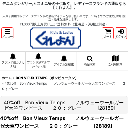
デニムダンガリー,ヒスミニ等の子供服や、レディースブランドの通販なら
【くれよん】。
人気子供服やレディースブランドの最新アイテムを取り扱い中です。18時までのご注文は即日発
送・最速配達致します。
11,000円以上お買い上げ送料無料（北海道・沖縄は別途）
メニュー
カート
ログイン
ブランド別カタカ
ブランド別アルフ
アイテム別検索
商品検索
ご利用案内
ナ順
ァベット順
ホーム
>
BON VIEUX TEMPS（ボンビュータン）
>
40%off Bon Vieux Temps ノルウェーウールガーゼ天竺ワンピース ２
０；グレー
40%off Bon Vieux Temps ノルウェーウールガー
ゼ天竺ワンピース ２０；グレー
[
28189
]
40%off Bon Vieux Temps ノルウェーウールガー
ゼ天竺ワンピース ２０；グレー
[
28189
]