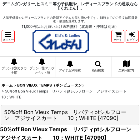
デニムダンガリー,ヒスミニ等の子供服や、レディースブランドの通販なら
【くれよん】。
人気子供服やレディースブランドの最新アイテムを取り扱い中です。18時までのご注文は即日発
送・最速配達致します。
11,000円以上お買い上げ送料無料（北海道・沖縄は別途）
メニュー
カート
ログイン
ブランド別カタカ
ブランド別アルフ
アイテム別検索
商品検索
ご利用案内
ナ順
ァベット順
ホーム
>
BON VIEUX TEMPS（ボンビュータン）
>
50%off Bon Vieux Temps リバティptシルフローン アジサイスカート
10；WHITE
50%off Bon Vieux Temps リバティptシルフロー
ン アジサイスカート 10；WHITE
[
47090
]
50%off Bon Vieux Temps リバティptシルフローン
アジサイスカート 10；WHITE
[
47090
]