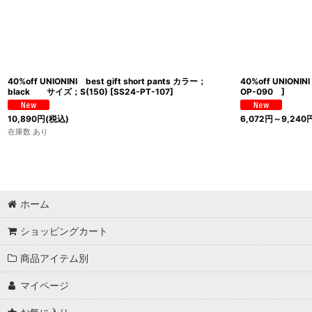
40%off UNIONINI best gift short pants カラー；
40%off UNIONI
black サイズ；S(150)
[
SS24-PT-107
]
OP-090
]
10,890
円
(税込)
6,072
円
～9,240
在庫数 あり
ホーム
ショッピングカート
商品アイテム別
マイページ