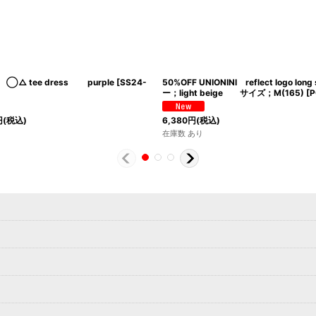
NI ◯△ tee dress purple
[
SS24-
50%OFF UNIONINI reflect logo long
ー；light beige サイズ；M(165)
[
P
円
(税込)
6,380
円
(税込)
在庫数 あり