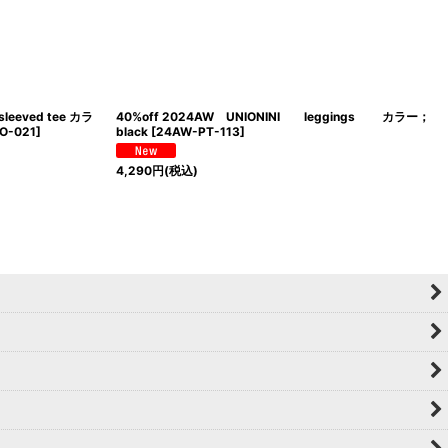
 sleeved tee カラ
40%off 2024AW UNIONINI leggings カラー；
O-021
]
black
[
24AW-PT-113
]
4,290
円
(税込)