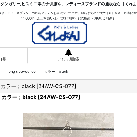
ムダンガリー,ヒスミニ等の子供服や、レディースブランドの通販なら【くれよ
服やレディースブランドの最新アイテムを取り扱い中です。18時までのご注文は即日発送・最速配達
11,000円以上お買い上げ送料無料（北海道・沖縄は別途）
ト順
アイテム別検索
NI long sleeved tee カラー；black
e カラー；black
[
24AW-CS-077
]
e カラー；black
[
24AW-CS-077
]