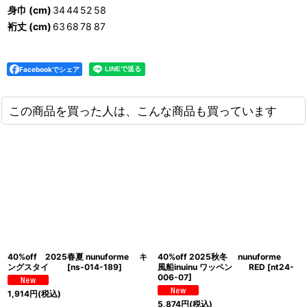
身巾 (cm)
34
44
52
58
裄丈 (cm)
63
68
78
87
Facebookでシェア
この商品を買った人は、こんな商品も買っています
40%off 2025春夏 nunuforme キ
40%off 2025秋冬 nunuforme
ングスタイ
[
ns-014-189
]
風船inuinu ワッペン RED
[
nt24-
006-07
]
1,914
円
(税込)
5,874
円
(税込)