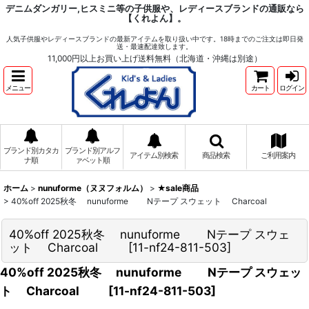
デニムダンガリー,ヒスミニ等の子供服や、レディースブランドの通販なら
【くれよん】。
人気子供服やレディースブランドの最新アイテムを取り扱い中です。18時までのご注文は即日発
送・最速配達致します。
11,000円以上お買い上げ送料無料（北海道・沖縄は別途）
メニュー
カート
ログイン
ブランド別カタカ
ブランド別アルフ
アイテム別検索
商品検索
ご利用案内
ナ順
ァベット順
ホーム
>
nunuforme（ヌヌフォルム）
>
★sale商品
>
40%off 2025秋冬 nunuforme Nテープ スウェット Charcoal
40%off 2025秋冬 nunuforme Nテープ スウェ
ット Charcoal
[
11-nf24-811-503
]
40%off 2025秋冬 nunuforme Nテープ スウェッ
ト Charcoal
[
11-nf24-811-503
]