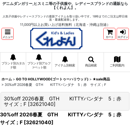
デニムダンガリー,ヒスミニ等の子供服や、レディースブランドの通販なら
【くれよん】。
人気子供服やレディースブランドの最新アイテムを取り扱い中です。18時までのご注文は即日発
送・最速配達致します。
11,000円以上お買い上げ送料無料（北海道・沖縄は別途）
メニュー
カート
ログイン
ブランド別カタカ
ブランド別アルフ
アイテム別検索
商品検索
ご利用案内
ナ順
ァベット順
ホーム
>
GO TO HOLLYWOOD(ゴートゥーハリウッド)
>
★sale商品
>
30%off 2026春夏 GTH KITTYバンダナ 5；赤 サイズ；F
30%off 2026春夏 GTH KITTYバンダナ 5；赤
サイズ；F
[
32621040
]
30%off 2026春夏 GTH KITTYバンダナ 5；赤
サイズ；F
[
32621040
]