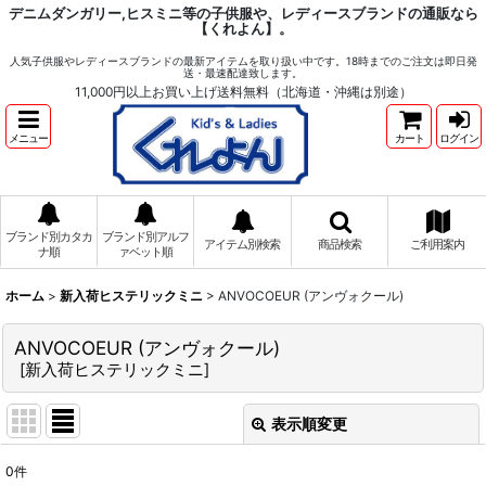
デニムダンガリー,ヒスミニ等の子供服や、レディースブランドの通販なら
【くれよん】。
人気子供服やレディースブランドの最新アイテムを取り扱い中です。18時までのご注文は即日発
送・最速配達致します。
11,000円以上お買い上げ送料無料（北海道・沖縄は別途）
メニュー
カート
ログイン
ブランド別カタカ
ブランド別アルフ
アイテム別検索
商品検索
ご利用案内
ナ順
ァベット順
ホーム
>
新入荷ヒステリックミニ
>
ANVOCOEUR (アンヴォクール)
ANVOCOEUR (アンヴォクール)
[
新入荷ヒステリックミニ
]
表示順変更
閉じる
0
件
サブカテゴリ
: