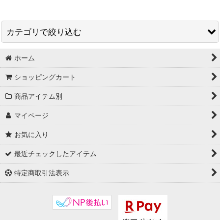
表示数
:
カテゴリで絞り込む
並び順
:
ホーム
ANVOCOEUR (アンヴォクール) (全商品)
ショッピングカート
ウォレット・財布
絞り込む
商品アイテム別
バッグ・小物
マイページ
お気に入り
最近チェックしたアイテム
特定商取引法表示