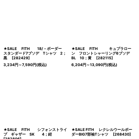
★SALE FITH 18/－ボーダー
★SALE FITH キュプラロー
スタンダード7ブソデ Tシャツ 2；
ン フロントシャーリング6ブソデ
黒
[
282429
]
BL 10；黄
[
282115
]
3,234
円
～7,590
円
(税込)
6,204
円
～13,090
円
(税込)
★SALE FITH シフォンストライ
★SALE FITH レクレルウールボー
プ ギャザー SK 4；紺
ダーBIG7部袖Tシャツ
[
268430
]
[
282806
]