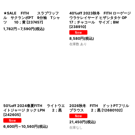
★SALE FITH スラブワッフ
40%off 2023秋冬 FITH ローゲージ
ル サクランボPT 9分袖 Tシャ
ウラケレイヤード ヒザシタタケ OP
ツ 10；黄
[
237457
]
17；チャコール サイズ；BM
[
238910
]
1,782
円
～7,590
円
(税込)
8,580
円
(税込)
在庫数 あり
50%off 2024春夏FITH ライトウエ
2026秋冬 FITH ドットPTフリル
イトジャージ タック LPN 2；黒
ブラウス 2；黒
[
12680102
]
[
242605
]
21,450
円
(税込)
6,600
円
～10,560
円
(税込)
在庫なし