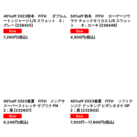
40%off 2023秋冬 FITH ダブルム
50%off 秋冬 FITH ローゲージウ
ートンジャージ L/S スウェット 3；
ラケ チェックキリカエ L/S スウェッ
グレー
[
238425
]
ト 9；カーキ
[
238448
]
7,260
円
(税込)
4,950
円
(税込)
40%off 2023春夏 FITH メンアサ
40%off 2023春夏 FITH ソフトテ
スーパーストレッチ サブリナ PN
ンジク ドッキング ヒザシタタケ OP
2；黒
[
232607
]
2；黒
[
232903
]
9,240
円
(税込)
7,920
円
～17,600
円
(税込)