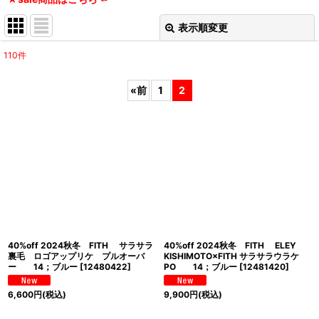
表示順変更
閉じる
110
件
サブカテゴリ
:
«
前
1
2
表示数
:
並び順
:
絞り込む
40%off 2024秋冬 FITH サラサラ
40%off 2024秋冬 FITH ELEY
裏毛 ロゴアップリケ プルオーバ
KISHIMOTO×FITH サラサラウラケ
ー 14；ブルー
[
12480422
]
PO 14；ブルー
[
12481420
]
6,600
円
(税込)
9,900
円
(税込)