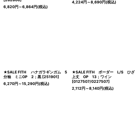
4,224
円
～8,690
円
(税込)
6,820
円
～6,864
円
(税込)
★SALE FITH ハナガラギンガム 5
★SALE FITH ボーダー L/S ひざ
分袖 ミニOP 2；黒
[
251901
]
上丈 OP 13；ワイン
[
0127507/0227507
]
6,270
円
～15,290
円
(税込)
2,112
円
～8,140
円
(税込)