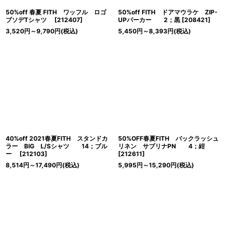
50%off 春夏 FITH ワッフル ロゴ
50%off FITH ドアマウラケ ZIP-
ブソデTシャツ
[
212407
]
UPパーカー 2；黒
[
208421
]
3,520
円
～9,790
円
(税込)
5,450
円
～8,393
円
(税込)
40%off 2021春夏FITH スタンドカ
50%OFF春夏FITH バックラッシュ
ラー BIG L/Sシャツ 14；ブル
リネン サブリナPN 4；紺
ー
[
212103
]
[
212611
]
8,514
円
～17,490
円
(税込)
5,995
円
～15,290
円
(税込)