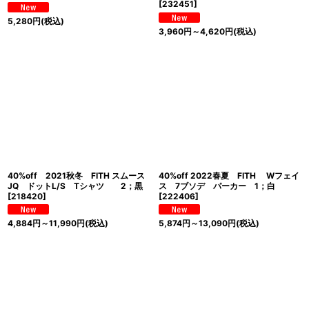
[
232451
]
5,280
円
(税込)
3,960
円
～4,620
円
(税込)
40%off 2021秋冬 FITH スムース
40%off 2022春夏 FITH Wフェイ
JQ ドットL/S Tシャツ 2；黒
ス 7ブソデ パーカー 1；白
[
218420
]
[
222406
]
4,884
円
～11,990
円
(税込)
5,874
円
～13,090
円
(税込)