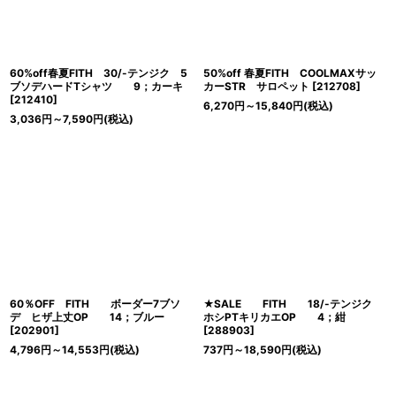
60%off春夏FITH 30/-テンジク 5
50%off 春夏FITH COOLMAXサッ
ブソデハードTシャツ 9；カーキ
カーSTR サロペット
[
212708
]
[
212410
]
6,270
円
～15,840
円
(税込)
3,036
円
～7,590
円
(税込)
60％OFF FITH ボーダー7ブソ
★SALE FITH 18/-テンジク
デ ヒザ上丈OP 14；ブルー
ホシPTキリカエOP 4；紺
[
202901
]
[
288903
]
4,796
円
～14,553
円
(税込)
737
円
～18,590
円
(税込)