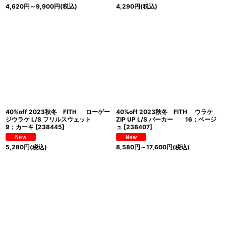
4,620
円
～9,900
円
(税込)
4,290
円
(税込)
40%off 2023秋冬 FITH ローゲー
40%off 2023秋冬 FITH ウラケ
ジウラケ L/S フリルスウェット
ZIP UP L/S パーカー 16；ベージ
9；カーキ
[
238445
]
ュ
[
238407
]
5,280
円
(税込)
8,580
円
～17,600
円
(税込)