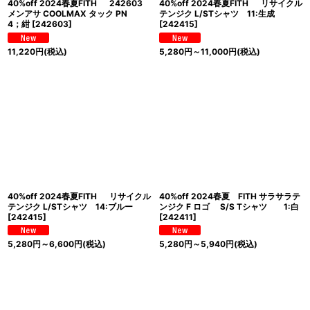
40%off 2024春夏FITH 242603
40%off 2024春夏FITH リサイクル
メンアサ COOLMAX タック PN
テンジク L/STシャツ 11:生成
4；紺
[
242603
]
[
242415
]
11,220
円
(税込)
5,280
円
～11,000
円
(税込)
40%off 2024春夏FITH リサイクル
40%off 2024春夏 FITH サラサラテ
テンジク L/STシャツ 14:ブルー
ンジク F ロゴ S/S Tシャツ 1:白
[
242415
]
[
242411
]
5,280
円
～6,600
円
(税込)
5,280
円
～5,940
円
(税込)