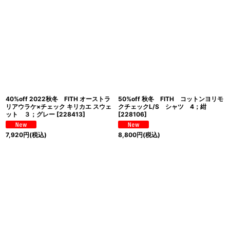
40%off 2022秋冬 FITH オーストラ
50%off 秋冬 FITH コットンヨリモ
リアウラケ×チェック キリカエ スウェ
クチェックL/S シャツ 4；紺
ット ３；グレー
[
228413
]
[
228106
]
7,920
円
(税込)
8,800
円
(税込)