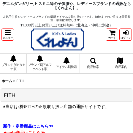
デニムダンガリー,ヒスミニ等の子供服や、レディースブランドの通販なら
【くれよん】。
人気子供服やレディースブランドの最新アイテムを取り扱い中です。18時までのご注文は即日発
送・最速配達致します。
11,000円以上お買い上げ送料無料（北海道・沖縄は別途）
メニュー
カート
ログイン
ブランド別カタカ
ブランド別アルフ
アイテム別検索
商品検索
ご利用案内
ナ順
ァベット順
ホーム
>
FITH
FITH
※当店は(株)FITHの正規取り扱い店舗の通販サイトです。
新作・定番商品はこちら☜
★sale商品はこちら☜