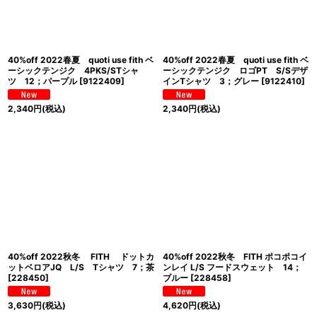
40%off 2022春夏 quoti use fith ベ
40%off 2022春夏 quoti use fith ベ
ーシックテンジク 4PKS/STシャ
ーシックテンジク ロゴPT S/Sデザ
ツ 12；パープル
[
9122409
]
インTシャツ 3；グレー
[
9122410
]
2,340
円
(税込)
2,340
円
(税込)
40%off 2022秋冬 FITH ドットカ
40%off 2022秋冬 FITH ポコポコイ
ットベロアJQ L/S Tシャツ 7；茶
ンレイ L/S フードスウェット 14；
[
228450
]
ブルー
[
228458
]
3,630
円
(税込)
4,620
円
(税込)