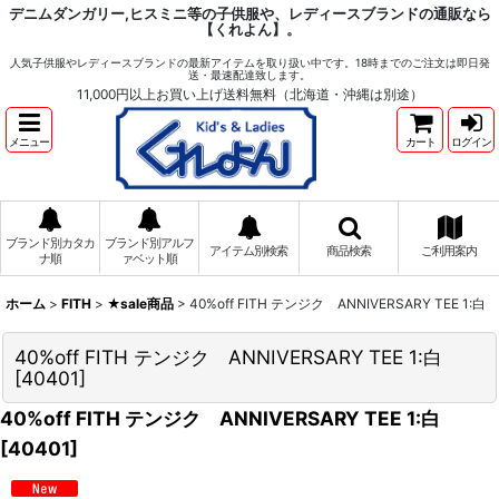
デニムダンガリー,ヒスミニ等の子供服や、レディースブランドの通販なら
【くれよん】。
人気子供服やレディースブランドの最新アイテムを取り扱い中です。18時までのご注文は即日発
送・最速配達致します。
11,000円以上お買い上げ送料無料（北海道・沖縄は別途）
メニュー
カート
ログイン
ブランド別カタカ
ブランド別アルフ
アイテム別検索
商品検索
ご利用案内
ナ順
ァベット順
ホーム
>
FITH
>
★sale商品
>
40%off FITH テンジク ANNIVERSARY TEE 1:白
40%off FITH テンジク ANNIVERSARY TEE 1:白
[
40401
]
40%off FITH テンジク ANNIVERSARY TEE 1:白
[
40401
]