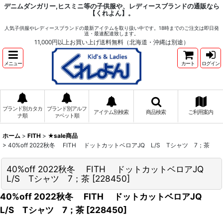
デニムダンガリー,ヒスミニ等の子供服や、レディースブランドの通販なら
【くれよん】。
人気子供服やレディースブランドの最新アイテムを取り扱い中です。18時までのご注文は即日発
送・最速配達致します。
11,000円以上お買い上げ送料無料（北海道・沖縄は別途）
メニュー
カート
ログイン
ブランド別カタカ
ブランド別アルフ
アイテム別検索
商品検索
ご利用案内
ナ順
ァベット順
ホーム
>
FITH
>
★sale商品
>
40%off 2022秋冬 FITH ドットカットベロアJQ L/S Tシャツ 7；茶
40%off 2022秋冬 FITH ドットカットベロアJQ
L/S Tシャツ 7；茶
[
228450
]
40%off 2022秋冬 FITH ドットカットベロアJQ
L/S Tシャツ 7；茶
[
228450
]