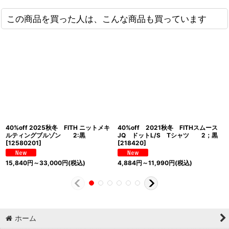
この商品を買った人は、こんな商品も買っています
40%off 2025秋冬 FITH ニットメキ
40%off 2021秋冬 FITHスムース
ルティングブルゾン 2:黒
JQ ドットL/S Tシャツ 2；黒
[
12580201
]
[
218420
]
15,840
円
～33,000
円
(税込)
4,884
円
～11,990
円
(税込)
ホーム