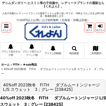
デニムダンガリー,ヒスミニ等の子供服や、レディースブランドの通販なら
【くれよん】。
人気子供服やレディースブランドの最新アイテムを取り扱い中です。18時までのご注文は即日発
送・最速配達致します。
11,000円以上お買い上げ送料無料（北海道・沖縄は別途）
メニュー
カート
ログイン
ブランド別カタカ
ブランド別アルフ
アイテム別検索
商品検索
ご利用案内
ナ順
ァベット順
ホーム
>
FITH
>
★sale商品
>
40%off 2023秋冬 FITH ダブルムートンジャージ L/S スウェット 3；グレ
ー
40%off 2023秋冬 FITH ダブルムートンジャージ
L/S スウェット 3；グレー
[
238425
]
40%off 2023秋冬 FITH ダブルムートンジャージ L/S
スウェット 3；グレー
[
238425
]