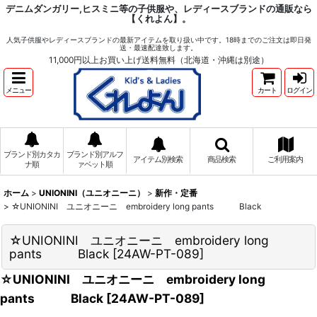
デニムダンガリー,ヒスミニ等の子供服や、レディースブランドの通販なら
【くれよん】。
人気子供服やレディースブランドの最新アイテムを取り扱い中です。18時までのご注文は即日発
送・最速配達致します。
11,000円以上お買い上げ送料無料（北海道・沖縄は別途）
メニュー
カート
ログイン
ブランド別カタカ
ブランド別アルフ
アイテム別検索
商品検索
ご利用案内
ナ順
ァベット順
ホーム
>
UNIONINI（ユニオニーニ）
>
新作・定番
>
☆UNIONINI ユニオニーニ embroidery long pants Black
☆UNIONINI ユニオニーニ embroidery long
pants Black
[
24AW-PT-089
]
☆UNIONINI ユニオニーニ embroidery long
pants Black
[
24AW-PT-089
]